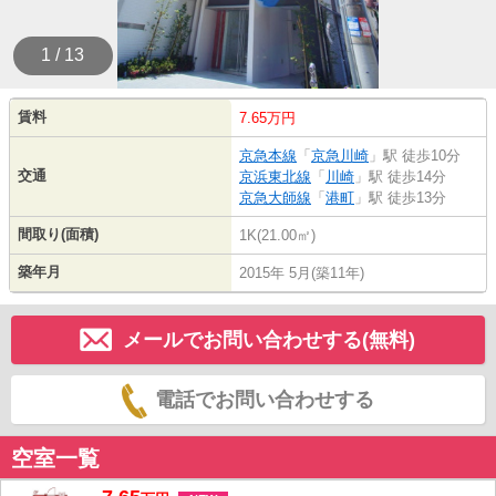
1 / 13
賃料
7.65万円
京急本線
「
京急川崎
」駅 徒歩10分
交通
京浜東北線
「
川崎
」駅 徒歩14分
京急大師線
「
港町
」駅 徒歩13分
間取り(面積)
1K(21.00㎡)
築年月
2015年 5月(築11年)
メールでお問い合わせする(無料)
電話でお問い合わせする
空室一覧