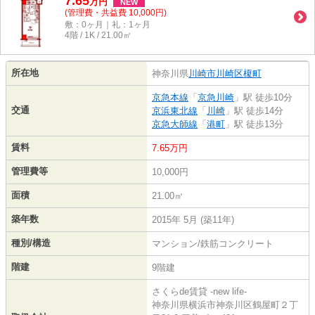
7.65
万
円
NEW
(管理費・共益費 10,000円)
敷：0ヶ月｜礼：1ヶ月
4階 / 1K / 21.00㎡
所在地
神奈川県
川崎市川崎区
榎町
京急本線
「
京急川崎
」駅 徒歩10分
交通
京浜東北線
「
川崎
」駅 徒歩14分
京急大師線
「
港町
」駅 徒歩13分
賃料
7.65万円
管理費等
10,000円
面積
21.00㎡
築年数
2015年 5月 (築11年)
種別/構造
マンション/鉄筋コンクリート
階建
9階建
さくらde賃貸 -new life-
神奈川県横浜市神奈川区鶴屋町２丁