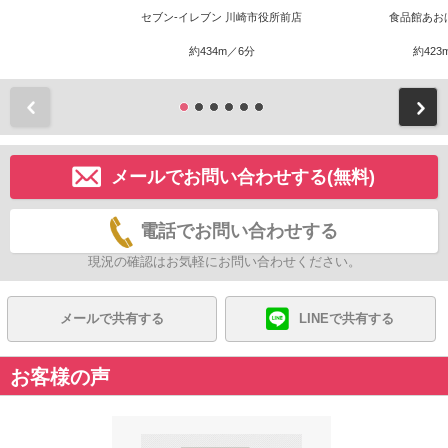
セブン-イレブン 川崎市役所前店
食品館あお
約434m／6分
約423
前
メールでお問い合わせする(無料)
電話でお問い合わせする
現況の確認はお気軽にお問い合わせください。
メールで共有する
LINEで共有する
お客様の声