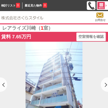
0
0
検討リスト
最近見た物件
お問合せ
レアライズ川崎（
1
室）
賃料
7.65万円
空室情報を確認