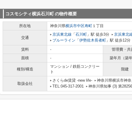
コスモシティ横浜石川町
の物件概要
所在地
神奈川県
横浜市中区
寿町
１丁目
京浜東北線
「
石川町
」駅 徒歩3分
京浜東北
交通
ブルーライン
「
伊勢佐木長者町
」駅 徒歩12分
賃料
-
管理費・共
面積
-
築年月（築
マンション / 鉄筋コンクリー
種別/構造
階建
ト
さくらde賃貸 -new life-
神奈川県横浜市神奈川
取扱会社
TEL:045-317-2001
神奈川県知事 (3) 第2825