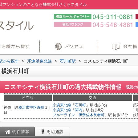
貸マンションのことなら株式会社さくらスタイル
・駅から探す
>
JR京浜東北線
>
石川町駅
>
コスモシティ横浜石川町
ィ横浜石川町
コスモシティ横浜石川町
の過去掲載物件情報
現況の
所在地
交通
京浜東北線
「
石川町
」駅 徒歩3分
築
神奈川県
横浜市中区
寿町
１丁
京浜東北線
「
関内
」駅 徒歩8分
1
目
ブルーライン
「
伊勢佐木長者町
」駅 徒歩12分
鉄
物件情報
周辺施設