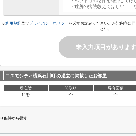
※
利用規約
及び
プライバシーポリシー
を必ずお読みください。左記内容に同
さい。
未入力項目がありま
コスモシティ横浜石川町
の過去に掲載したお部屋
所在階
間取り
専有面積
11階
***
***
り条件から探す