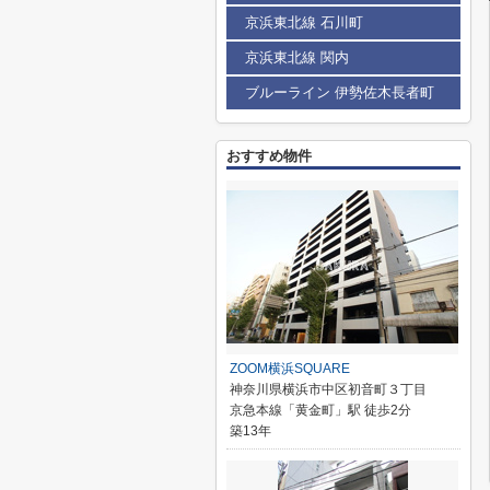
京浜東北線 石川町
京浜東北線 関内
ブルーライン 伊勢佐木長者町
おすすめ物件
ZOOM横浜SQUARE
神奈川県横浜市中区初音町３丁目
京急本線「黄金町」駅 徒歩2分
築13年