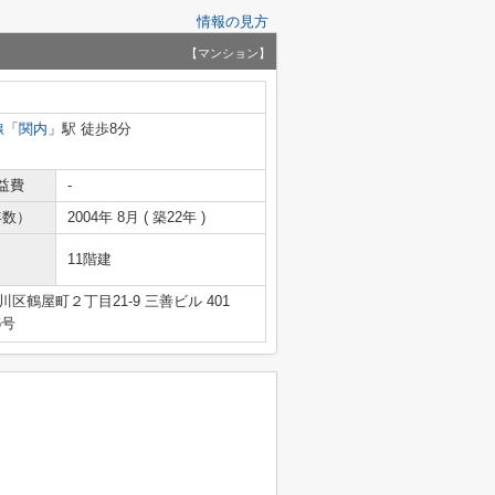
情報の見方
【マンション】
線
「
関内
」駅 徒歩8分
益費
-
年数）
2004年 8月 ( 築22年 )
11階建
区鶴屋町２丁目21-9 三善ビル 401
6号