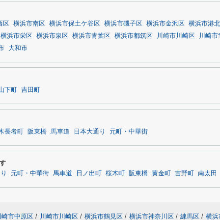
西区
横浜市南区
横浜市保土ケ谷区
横浜市磯子区
横浜市金沢区
横浜市港
横浜市栄区
横浜市泉区
横浜市青葉区
横浜市都筑区
川崎市川崎区
川崎市
市
大和市
山下町
吉田町
木長者町
阪東橋
馬車道
日本大通り
元町・中華街
す
通り
元町・中華街
馬車道
日ノ出町
桜木町
阪東橋
黄金町
吉野町
南太田
川崎市中原区
/
川崎市川崎区
/
横浜市鶴見区
/
横浜市神奈川区
/
練馬区
/
横浜