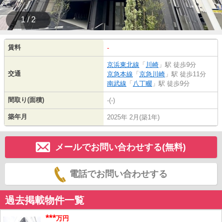
1 / 2
賃料
-
京浜東北線
「
川崎
」駅 徒歩9分
交通
京急本線
「
京急川崎
」駅 徒歩11分
南武線
「
八丁畷
」駅 徒歩9分
間取り(面積)
-(-)
築年月
2025年 2月(築1年)
メールでお問い合わせする(無料)
電話でお問い合わせする
過去掲載物件一覧
***
万円