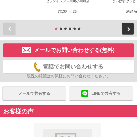
セブンイレブン川崎小川町店
まいばすけっと
約138m／2分
約247
前
メールでお問い合わせする(無料)
電話でお問い合わせする
現況の確認はお気軽にお問い合わせください。
メールで共有する
LINEで共有する
お客様の声