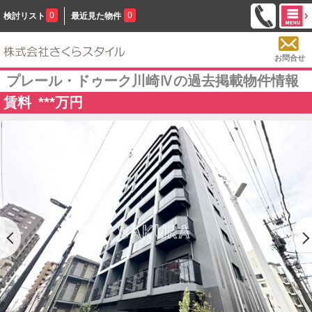
0
0
検討リスト
最近見た物件
お問合せ
プレール・ドゥーク川崎Ⅳの過去掲載物件情報
賃料
***
万円