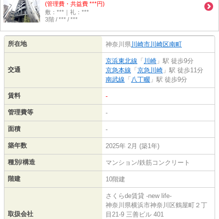
(管理費・共益費 ***円)
敷：***｜礼：***
3階 / *** / ***
所在地
神奈川県
川崎市川崎区
南町
京浜東北線
「
川崎
」駅 徒歩9分
交通
京急本線
「
京急川崎
」駅 徒歩11分
南武線
「
八丁畷
」駅 徒歩9分
賃料
-
管理費等
-
面積
-
築年数
2025年 2月 (築1年)
種別/構造
マンション/鉄筋コンクリート
階建
10階建
さくらde賃貸 -new life-
神奈川県横浜市神奈川区鶴屋町２丁
取扱会社
目21-9 三善ビル 401