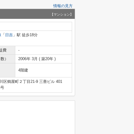
情報の見方
【マンション】
線
「
日吉
」駅 徒歩18分
益費
-
年数）
2006年 3月 ( 築20年 )
4階建
区鶴屋町２丁目21-9 三善ビル 401
6号