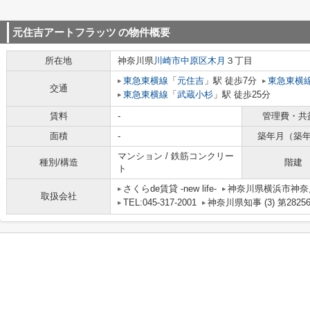
元住吉アートフラッツ
の物件概要
所在地
神奈川県
川崎市中原区
木月
３丁目
東急東横線
「
元住吉
」駅 徒歩7分
東急東横
交通
東急東横線
「
武蔵小杉
」駅 徒歩25分
賃料
-
管理費・共
面積
-
築年月（築
マンション / 鉄筋コンクリー
種別/構造
階建
ト
さくらde賃貸 -new life-
神奈川県横浜市神奈川
取扱会社
TEL:045-317-2001
神奈川県知事 (3) 第2825