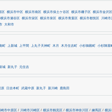
西区
横浜市中区
横浜市南区
横浜市保土ケ谷区
横浜市磯子区
横浜市金沢
横浜市瀬谷区
横浜市栄区
横浜市泉区
横浜市青葉区
横浜市都筑区
川崎市
市
大和市
南町
上新城
上平間
上丸子天神町
木月
木月住吉町
小杉御殿町
小杉陣屋
新城
新丸子
元住吉
河原
日吉本町
武蔵中原
新丸子
新川崎
鹿島田
川崎市中原区
/
川崎市川崎区
/
横浜市鶴見区
/
横浜市神奈川区
/
練馬区
/
横浜