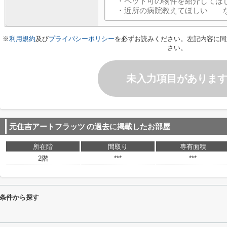
※
利用規約
及び
プライバシーポリシー
を必ずお読みください。左記内容に同
さい。
未入力項目がありま
元住吉アートフラッツ
の過去に掲載したお部屋
所在階
間取り
専有面積
2階
***
***
条件から探す