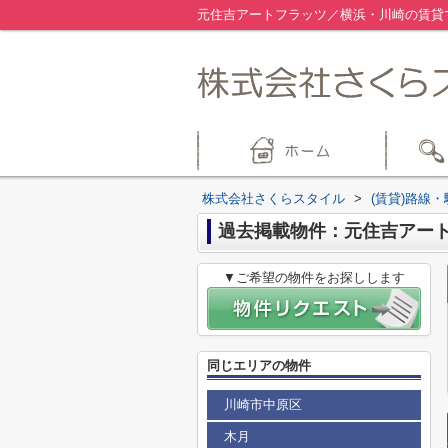
元住吉アートフラッツ／横浜・川崎の賃貸
株式会社さくらスタイル
>
(賃貸)路線
過去掲載物件：元住吉アー
▼ご希望の物件をお探しします
同じエリアの物件
川崎市中原区
木月