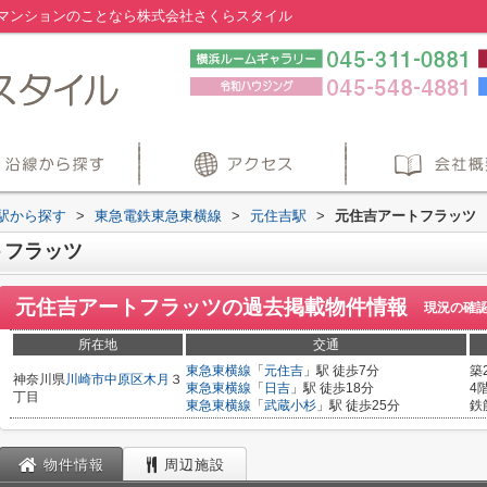
マンションのことなら株式会社さくらスタイル
・駅から探す
>
東急電鉄東急東横線
>
元住吉駅
>
元住吉アートフラッツ
トフラッツ
元住吉アートフラッツ
の過去掲載物件情報
現況の確
所在地
交通
東急東横線
「
元住吉
」駅 徒歩7分
築
神奈川県
川崎市中原区
木月
３
東急東横線
「
日吉
」駅 徒歩18分
4
丁目
東急東横線
「
武蔵小杉
」駅 徒歩25分
鉄
物件情報
周辺施設