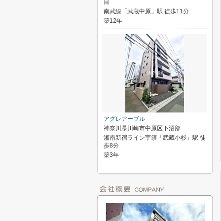
目
南武線「武蔵中原」駅 徒歩11分
築12年
アグレアーブル
神奈川県川崎市中原区下沼部
湘南新宿ライン宇須「武蔵小杉」駅 徒
歩8分
築3年