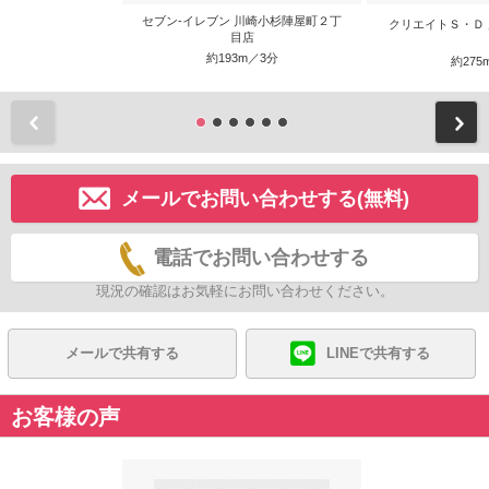
セブン‐イレブン 川崎小杉陣屋町２丁
クリエイトＳ・Ｄ
目店
約193m／3分
約275
前
メールでお問い合わせする(無料)
電話でお問い合わせする
現況の確認はお気軽にお問い合わせください。
メールで共有する
LINEで共有する
お客様の声