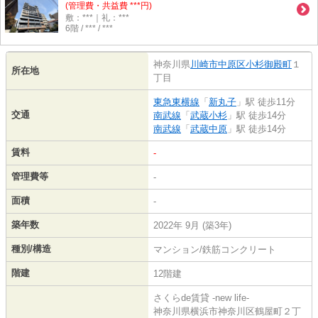
(管理費・共益費 ***円)
敷：***｜礼：***
6階 / *** / ***
神奈川県
川崎市中原区
小杉御殿町
１
所在地
丁目
東急東横線
「
新丸子
」駅 徒歩11分
交通
南武線
「
武蔵小杉
」駅 徒歩14分
南武線
「
武蔵中原
」駅 徒歩14分
賃料
-
管理費等
-
面積
-
築年数
2022年 9月 (築3年)
種別/構造
マンション/鉄筋コンクリート
階建
12階建
さくらde賃貸 -new life-
神奈川県横浜市神奈川区鶴屋町２丁