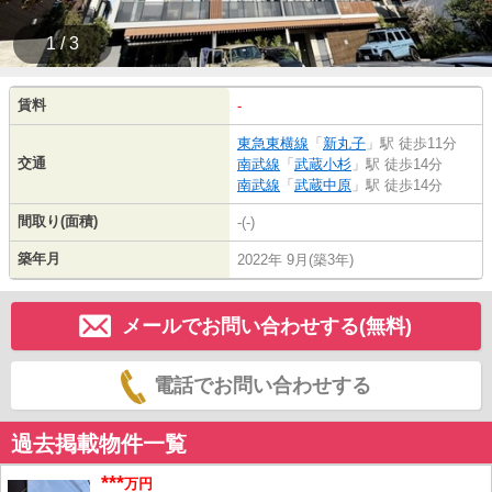
1 / 3
賃料
-
東急東横線
「
新丸子
」駅 徒歩11分
交通
南武線
「
武蔵小杉
」駅 徒歩14分
南武線
「
武蔵中原
」駅 徒歩14分
間取り(面積)
-(-)
築年月
2022年 9月(築3年)
メールでお問い合わせする(無料)
電話でお問い合わせする
過去掲載物件一覧
***
万円