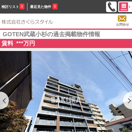
0
0
検討リスト
最近見た物件
お問合せ
GOTEN武蔵小杉の過去掲載物件情報
賃料
***
万円