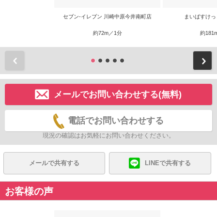
セブン-イレブン 川崎中原今井南町店
まいばすけっ
約72m／1分
約181
前
メールでお問い合わせする(無料)
電話でお問い合わせする
現況の確認はお気軽にお問い合わせください。
メールで共有する
LINEで共有する
お客様の声