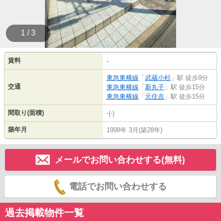
1 / 3
賃料
-
東急東横線
「
武蔵小杉
」駅 徒歩9分
交通
東急東横線
「
新丸子
」駅 徒歩15分
東急東横線
「
元住吉
」駅 徒歩15分
間取り(面積)
-(-)
築年月
1998年 3月(築28年)
メールでお問い合わせする(無料)
電話でお問い合わせする
過去掲載物件一覧