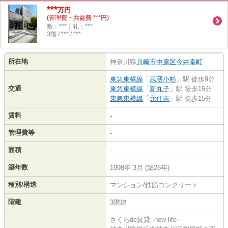
***
万円
(管理費・共益費 ***円)
敷：***｜礼：***
3階 / *** / ***
所在地
神奈川県
川崎市中原区
今井南町
東急東横線
「
武蔵小杉
」駅 徒歩9分
交通
東急東横線
「
新丸子
」駅 徒歩15分
東急東横線
「
元住吉
」駅 徒歩15分
賃料
-
管理費等
-
面積
-
築年数
1998年 3月 (築28年)
種別/構造
マンション/鉄筋コンクリート
階建
3階建
さくらde賃貸 -new life-