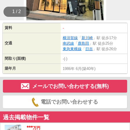
1 / 2
賃料
-
横須賀線
「
新川崎
」駅 徒歩17分
交通
南武線
「
鹿島田
」駅 徒歩25分
東急東横線
「
日吉
」駅 徒歩26分
間取り(面積)
-(-)
築年月
1986年 6月(築40年)
メールでお問い合わせする(無料)
電話でお問い合わせする
過去掲載物件一覧
***
万円