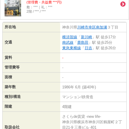
(管理費・共益費 ***円)
敷：***｜礼：***
2階 / *** / ***
所在地
神奈川県
川崎市幸区
南加瀬
３丁目
横須賀線
「
新川崎
」駅 徒歩17分
交通
南武線
「
鹿島田
」駅 徒歩25分
東急東横線
「
日吉
」駅 徒歩26分
賃料
-
管理費等
-
面積
-
築年数
1986年 6月 (築40年)
種別/構造
マンション/鉄骨造
階建
4階建
さくらde賃貸 -new life-
神奈川県横浜市神奈川区鶴屋町２丁
取扱会社
目21-9 三善ビル 401