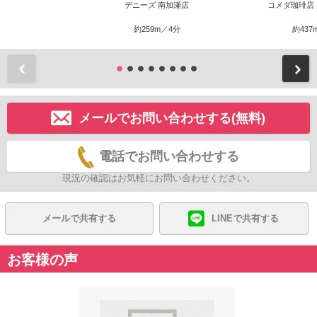
デニーズ 南加瀬店
コメダ珈琲店
約259m／4分
約437
前
メールでお問い合わせする(無料)
電話でお問い合わせする
現況の確認はお気軽にお問い合わせください。
メールで共有する
LINEで共有する
お客様の声