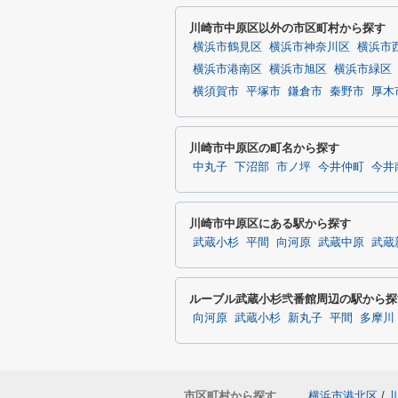
川崎市中原区以外の市区町村から探す
横浜市鶴見区
横浜市神奈川区
横浜市
横浜市港南区
横浜市旭区
横浜市緑区
横須賀市
平塚市
鎌倉市
秦野市
厚木
川崎市中原区の町名から探す
中丸子
下沼部
市ノ坪
今井仲町
今井
川崎市中原区にある駅から探す
武蔵小杉
平間
向河原
武蔵中原
武蔵
ルーブル武蔵小杉弐番館周辺の駅から探
向河原
武蔵小杉
新丸子
平間
多摩川
市区町村から探す
横浜市港北区
/