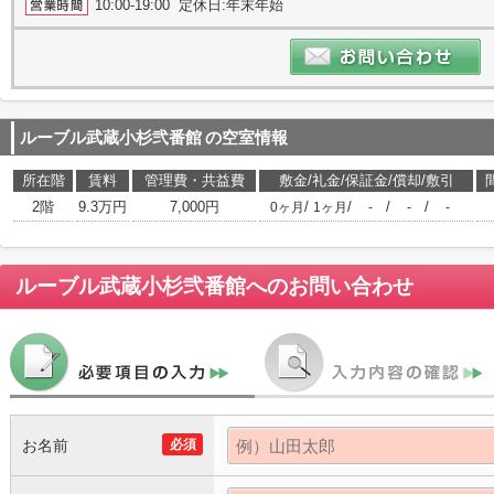
10:00-19:00 定休日:年末年始
ルーブル武蔵小杉弐番館
の空室情報
所在階
賃料
管理費・共益費
敷金/礼金/保証金/償却/敷引
2階
9.3万円
7,000円
/
/
/
/
0ヶ月
1ヶ月
-
-
-
ルーブル武蔵小杉弐番館
へのお問い合わせ
お名前
必須