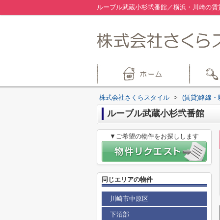
ルーブル武蔵小杉弐番館／横浜・川崎の賃
株式会社さくらスタイル
>
(賃貸)路線
ルーブル武蔵小杉弐番館
▼ご希望の物件をお探しします
同じエリアの物件
川崎市中原区
下沼部