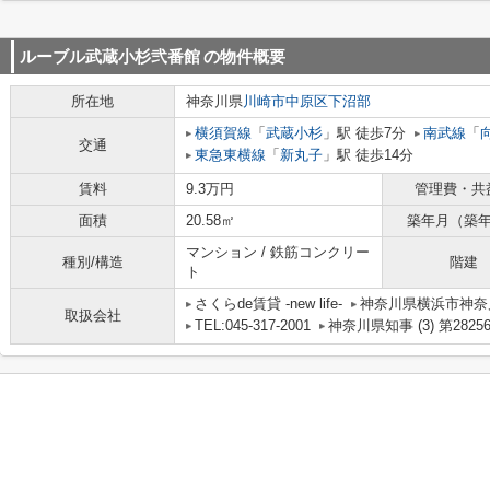
ルーブル武蔵小杉弐番館
の物件概要
所在地
神奈川県
川崎市中原区
下沼部
横須賀線
「
武蔵小杉
」駅 徒歩7分
南武線
「
交通
東急東横線
「
新丸子
」駅 徒歩14分
賃料
9.3万円
管理費・共
面積
20.58㎡
築年月（築
マンション / 鉄筋コンクリー
種別/構造
階建
ト
さくらde賃貸 -new life-
神奈川県横浜市神奈川
取扱会社
TEL:045-317-2001
神奈川県知事 (3) 第2825