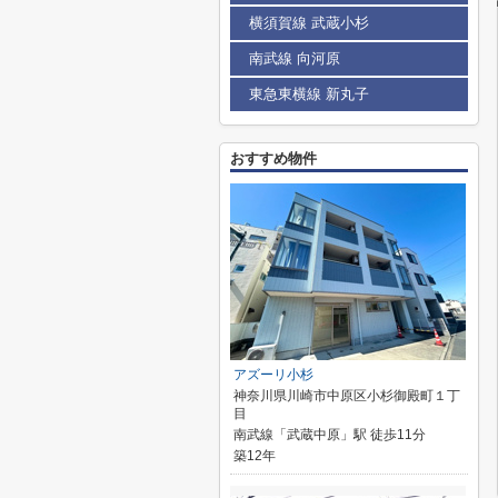
横須賀線 武蔵小杉
南武線 向河原
東急東横線 新丸子
おすすめ物件
アズーリ小杉
神奈川県川崎市中原区小杉御殿町１丁
目
南武線「武蔵中原」駅 徒歩11分
築12年