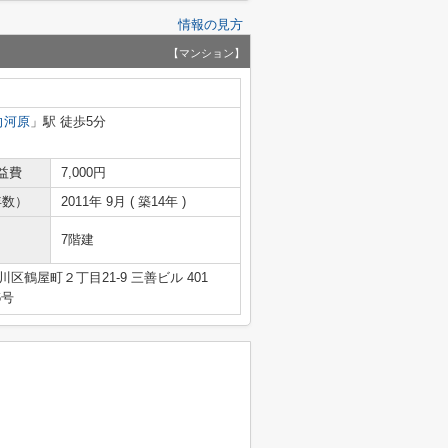
情報の見方
【マンション】
向河原
」駅 徒歩5分
益費
7,000円
年数）
2011年 9月 ( 築14年 )
7階建
区鶴屋町２丁目21-9 三善ビル 401
6号