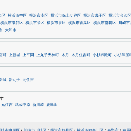
西区
横浜市中区
横浜市南区
横浜市保土ケ谷区
横浜市磯子区
横浜市金沢
横浜市瀬谷区
横浜市栄区
横浜市泉区
横浜市青葉区
横浜市都筑区
川崎市
市
大和市
南町
上新城
上平間
上丸子天神町
木月
木月住吉町
小杉御殿町
小杉陣屋
新城
新丸子
元住吉
す
元住吉
武蔵中原
新川崎
鹿島田
川崎市中原区
/
川崎市川崎区
/
横浜市鶴見区
/
横浜市神奈川区
/
秦野市
/
練馬