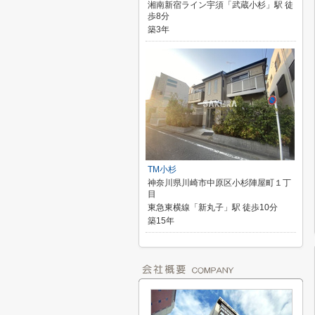
湘南新宿ライン宇須「武蔵小杉」駅 徒
歩8分
築3年
TM小杉
神奈川県川崎市中原区小杉陣屋町１丁
目
東急東横線「新丸子」駅 徒歩10分
築15年