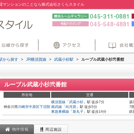
貸マンションのことなら株式会社さくらスタイル
・駅から探す
>
JR横須賀線
>
武蔵小杉駅
>
ルーブル武蔵小杉弐番館
ルーブル武蔵小杉弐番館
所在地
交通
横須賀線
「
武蔵小杉
」駅 徒歩7分
築
神奈川県
川崎市中原区
下沼部
南武線
「
向河原
」駅 徒歩5分
7
東急東横線
「
新丸子
」駅 徒歩14分
鉄
物件情報
周辺施設