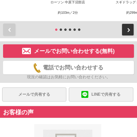
ローソン 中原下沼部店
スギドラッグ
約103m／2分
約299
前
メールでお問い合わせする(無料)
電話でお問い合わせする
現況の確認はお気軽にお問い合わせください。
メールで共有する
LINEで共有する
お客様の声