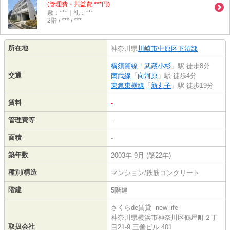
(管理費・共益費 ***円)
敷：***｜礼：***
2階 / *** / ***
所在地
神奈川県
川崎市中原区
下沼部
横須賀線
「
武蔵小杉
」駅 徒歩8分
交通
南武線
「
向河原
」駅 徒歩4分
東急東横線
「
新丸子
」駅 徒歩19分
賃料
-
管理費等
-
面積
-
築年数
2003年 9月 (築22年)
種別/構造
マンション/鉄筋コンクリート
階建
5階建
さくらde賃貸 -new life-
神奈川県横浜市神奈川区鶴屋町２丁
取扱会社
目21-9 三善ビル 401