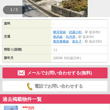
1 / 3
賃料
-
横須賀線
「
武蔵小杉
」駅 徒歩8分
交通
南武線
「
向河原
」駅 徒歩4分
東急東横線
「
新丸子
」駅 徒歩19分
間取り(面積)
-(-)
築年月
2003年 9月(築22年)
メールでお問い合わせする(無料)
電話でお問い合わせする
過去掲載物件一覧
***
万円