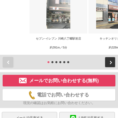
セブン‐イレブン 川崎八丁畷駅前店
キッチンオリ
約391m／5分
約328
前
メールでお問い合わせする(無料)
電話でお問い合わせする
現況の確認はお気軽にお問い合わせください。
メールで共有する
LINEで共有する