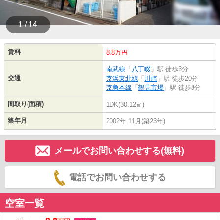
1 / 14
賃料
8.8万円
南武線
「
八丁畷
」駅 徒歩3分
交通
京浜東北線
「
川崎
」駅 徒歩20分
京急本線
「
鶴見市場
」駅 徒歩8分
間取り(面積)
1DK(30.12㎡)
築年月
2002年 11月(築23年)
メールでお問い合わせする(無料)
電話でお問い合わせする
空室一覧