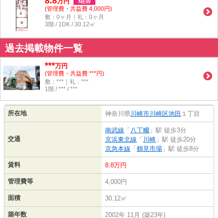
8.8
万
円
NEW
(管理費・共益費 4,000円)
敷：0ヶ月｜礼：0ヶ月
3階 / 1DK / 30.12㎡
過去掲載物件一覧
***
万円
(管理費・共益費 ***円)
敷：***｜礼：***
1階 / *** / ***
所在地
神奈川県
川崎市川崎区
池田
１丁目
南武線
「
八丁畷
」駅 徒歩3分
交通
京浜東北線
「
川崎
」駅 徒歩20分
京急本線
「
鶴見市場
」駅 徒歩8分
賃料
8.8万円
管理費等
4,000円
面積
30.12㎡
築年数
2002年 11月 (築23年)