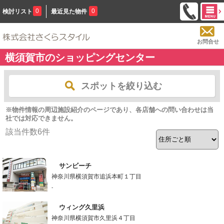
0
0
検討リスト
最近見た物件
お問合せ
横須賀市のショッピングセンター
スポットを絞り込む
※物件情報の周辺施設紹介のページであり、各店舗への問い合わせは当
社では対応できません。
該当件数
6
件
サンビーチ
神奈川県横須賀市追浜本町１丁目
-
ウィング久里浜
神奈川県横須賀市久里浜４丁目