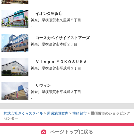
-
イオン久里浜店
神奈川県横須賀市久里浜５丁目
-
コースカベイサイドストアーズ
神奈川県横須賀市本町２丁目
-
Ｖｉｓｐｏ ＹＯＫＯＳＵＫＡ
神奈川県横須賀市平成町２丁目
-
リヴィン
神奈川県横須賀市平成町３丁目
-
株式会社さくらスタイル
>
周辺施設案内
>
横須賀市
>
横須賀市のショッピング
センター
ページトップに戻る