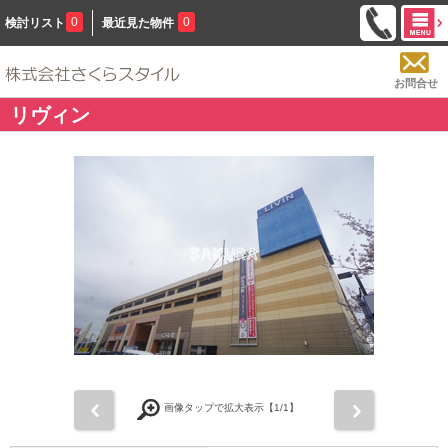
0
0
検討リスト
最近見た物件
お問合せ
リヴィン
前
次
画像タップで拡大表示【
1
/1】