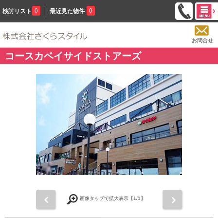
0
0
検討リスト
最近見た物件
お問合せ
コースカベイサイドストアーズ
前
次
画像タップで拡大表示【
1
/1】