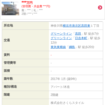
***
万円
(管理費・共益費 ***円)
敷：***｜礼：***
2階 / *** / ***
所在地
神奈川県
横浜市港北区
高田東
１丁目
グリーンライン
「
高田
」駅 徒歩7分
グリーンライン
「
日吉本町
」駅 徒歩
交通
12分
東急東横線
「
綱島
」駅 徒歩20分
賃料
-
管理費等
-
面積
-
築年数
2017年 1月 (築9年)
種別/構造
アパート/木造
階建
2階建
株式会社さくらスタイル