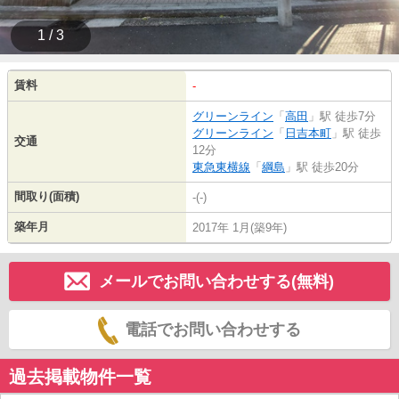
1 / 3
賃料
-
グリーンライン
「
高田
」駅 徒歩7分
グリーンライン
「
日吉本町
」駅 徒歩
交通
12分
東急東横線
「
綱島
」駅 徒歩20分
間取り(面積)
-(-)
築年月
2017年 1月(築9年)
メールでお問い合わせする(無料)
電話でお問い合わせする
過去掲載物件一覧