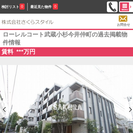
0
0
検討リスト
最近見た物件
お問合せ
ローレルコート武蔵小杉今井仲町の過去掲載物
件情報
賃料
***
万円