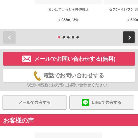
まいばすけっと今井仲町店
セブン-イレブン 
約233m／3分
約340
前
メールでお問い合わせする(無料)
電話でお問い合わせする
現況の確認はお気軽にお問い合わせください。
メールで共有する
LINEで共有する
お客様の声