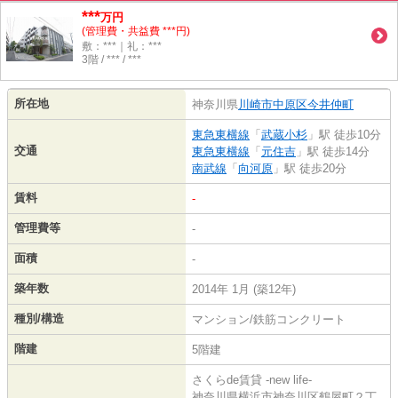
***
万円
(管理費・共益費 ***円)
敷：***｜礼：***
3階 / *** / ***
所在地
神奈川県
川崎市中原区
今井仲町
東急東横線
「
武蔵小杉
」駅 徒歩10分
交通
東急東横線
「
元住吉
」駅 徒歩14分
南武線
「
向河原
」駅 徒歩20分
賃料
-
管理費等
-
面積
-
築年数
2014年 1月 (築12年)
種別/構造
マンション/鉄筋コンクリート
階建
5階建
さくらde賃貸 -new life-
神奈川県横浜市神奈川区鶴屋町２丁