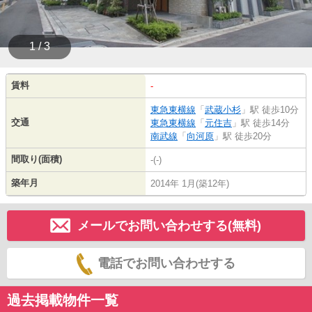
1 / 3
賃料
-
東急東横線
「
武蔵小杉
」駅 徒歩10分
交通
東急東横線
「
元住吉
」駅 徒歩14分
南武線
「
向河原
」駅 徒歩20分
間取り(面積)
-(-)
築年月
2014年 1月(築12年)
メールでお問い合わせする(無料)
電話でお問い合わせする
過去掲載物件一覧