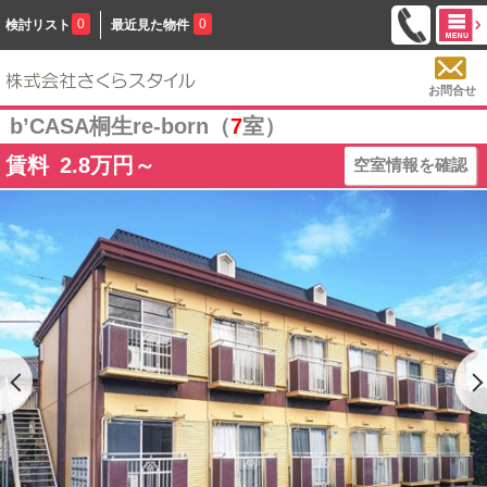
0
0
検討リスト
最近見た物件
お問合せ
b’CASA桐生re-born（
7
室）
賃料
2.8
万円～
空室情報を確認