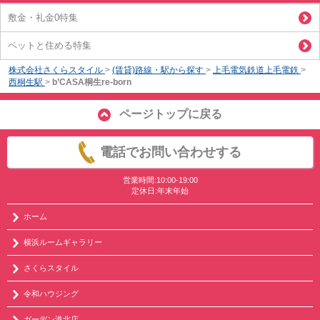
敷金・礼金0特集
ペットと住める特集
株式会社さくらスタイル
>
(賃貸)路線・駅から探す
>
上毛電気鉄道上毛電鉄
>
西桐生駅
>
b’CASA桐生re-born
ページトップに戻る
電話でお問い合わせする
営業時間:10:00-19:00
定休日:年末年始
ホーム
横浜ルームギャラリー
さくらスタイル
令和ハウジング
ガーデン港北店