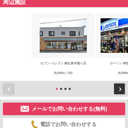
周辺施設
セブン-イレブン 桐生東仲通り店
ローソン 桐
約345m／5分
約390
前
メールでお問い合わせする(無料)
電話でお問い合わせする