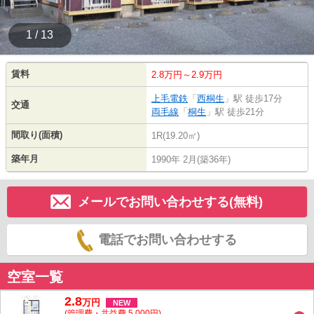
1 / 13
賃料
2.8万円～2.9万円
上毛電鉄
「
西桐生
」駅 徒歩17分
交通
両毛線
「
桐生
」駅 徒歩21分
間取り(面積)
1R(19.20㎡)
築年月
1990年 2月(築36年)
メールでお問い合わせする(無料)
電話でお問い合わせする
空室一覧
2.8
万
円
NEW
(管理費・共益費 5,000円)