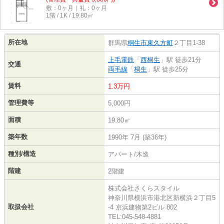
敷：0ヶ月｜礼：0ヶ月
1階 / 1K / 19.80㎡
所在地
群馬県
桐生市
東久方町
２丁目1-38
上毛電鉄
「
西桐生
」駅 徒歩21分
交通
両毛線
「
桐生
」駅 徒歩25分
賃料
1.3万円
管理費等
5,000円
面積
19.80㎡
築年数
1990年 7月 (築36年)
種別/構造
アパート/木造
階建
2階建
株式会社さくらスタイル
神奈川県横浜市港北区新横浜２丁目5
取扱会社
-4 京浜建物第2ビル 802
TEL:045-548-4881