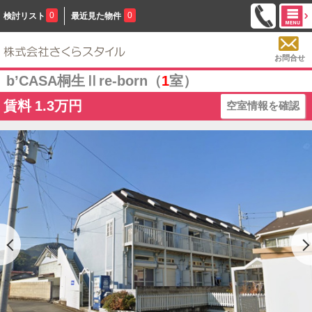
0
0
検討リスト
最近見た物件
お問合せ
b’CASA桐生Ⅱre-born（
1
室）
賃料
1.3万円
空室情報を確認