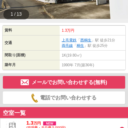
1 / 13
賃料
1.3万円
上毛電鉄
「
西桐生
」駅 徒歩21分
交通
両毛線
「
桐生
」駅 徒歩25分
間取り(面積)
1K(19.80㎡)
築年月
1990年 7月(築36年)
メールでお問い合わせする(無料)
電話でお問い合わせする
空室一覧
1.3
万
円
NEW
(管理費・共益費 5,000円)