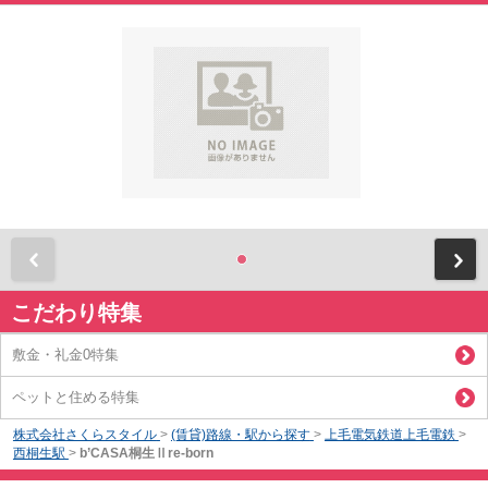
前
こだわり特集
敷金・礼金0特集
ペットと住める特集
株式会社さくらスタイル
>
(賃貸)路線・駅から探す
>
上毛電気鉄道上毛電鉄
>
西桐生駅
>
b’CASA桐生Ⅱre-born