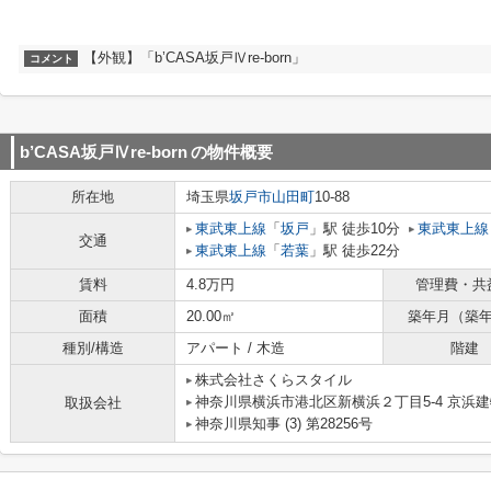
【外観】「b’CASA坂戸Ⅳre-born」
コメント
b’CASA坂戸Ⅳre-born
の物件概要
所在地
埼玉県
坂戸市
山田町
10-88
東武東上線
「
坂戸
」駅 徒歩10分
東武東上線
交通
東武東上線
「
若葉
」駅 徒歩22分
賃料
4.8万円
管理費・共
面積
20.00㎡
築年月（築
種別/構造
アパート / 木造
階建
株式会社さくらスタイル
神奈川県横浜市港北区新横浜２丁目5-4 京浜建物
取扱会社
神奈川県知事 (3) 第28256号