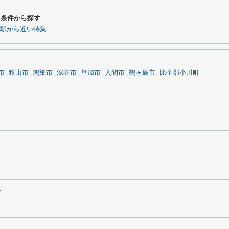
わり条件から探す
駅から近い特集
市
狭山市
鴻巣市
深谷市
草加市
入間市
鶴ヶ島市
比企郡小川町
す