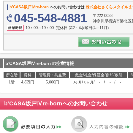
b’CASA坂戸Ⅳre-born
へのお問い合わせは
株式会社さくらスタイルま
045-548-4881
〒222-0033
神奈川県横浜市港北区新横
10：00～19：00 定休日:第2・4水曜日(4～11月)
b’CASA坂戸Ⅳre-born
の空室情報
所在階
賃料
管理費・共益費
敷金/礼金/保証金/償却/敷引
1階
4.8万円
5,000円
/
/
/
/
0ヶ月
0ヶ月
-
-
-
b’CASA坂戸Ⅳre-born
へのお問い合わせ