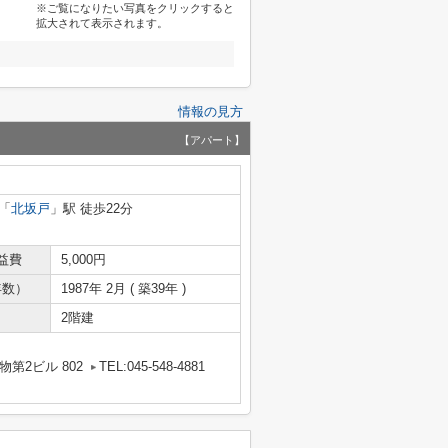
※ご覧になりたい写真をクリックすると
拡大されて表示されます。
情報の見方
【アパート】
「
北坂戸
」駅 徒歩22分
益費
5,000円
年数）
1987年 2月 ( 築39年 )
2階建
第2ビル 802
TEL:045-548-4881