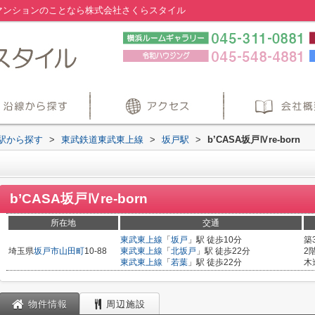
の賃貸マンションのことなら株式会社さくらスタイル
・駅から探す
>
東武鉄道東武東上線
>
坂戸駅
>
b’CASA坂戸Ⅳre-born
b’CASA坂戸Ⅳre-born
所在地
交通
東武東上線
「
坂戸
」駅 徒歩10分
築
埼玉県
坂戸市
山田町
10-88
東武東上線
「
北坂戸
」駅 徒歩22分
2
東武東上線
「
若葉
」駅 徒歩22分
木
物件情報
周辺施設