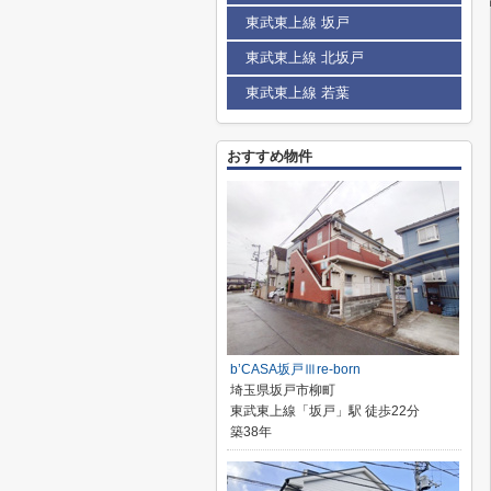
東武東上線 坂戸
東武東上線 北坂戸
東武東上線 若葉
おすすめ物件
b’CASA坂戸Ⅲre-born
埼玉県坂戸市柳町
東武東上線「坂戸」駅 徒歩22分
築38年