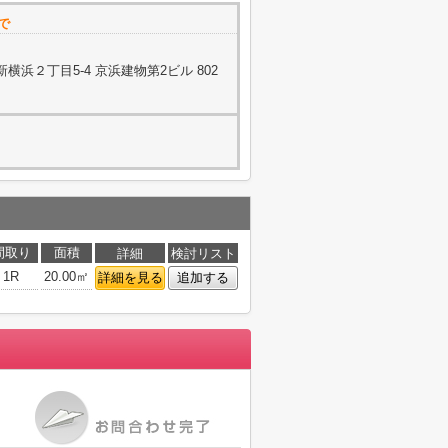
で
浜２丁目5-4 京浜建物第2ビル 802
間取り
面積
詳細
検討リスト
1R
20.00㎡
詳細を見る
追加する