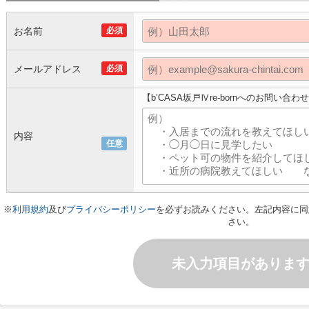
お名前
必須
メールアドレス
必須
【b’CASA坂戸Ⅳre-bornへのお問い合わ
内容
任意
※
利用規約
及び
プライバシーポリシー
を必ずお読みください。左記内容に同
さい。
未入力項目がありま