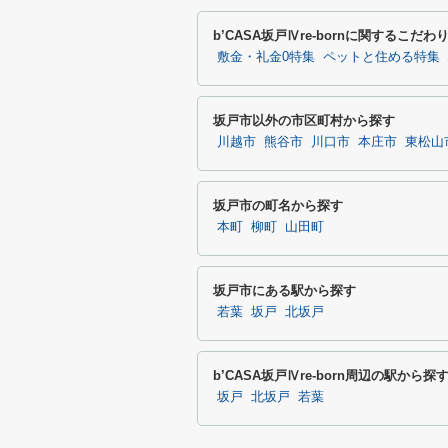
b’CASA坂戸Ⅳre-bornに関するこだ
敷金・礼金0特集
ペットと住める特集
坂戸市以外の市区町村から探す
川越市
熊谷市
川口市
本庄市
東松山
坂戸市の町名から探す
本町
柳町
山田町
坂戸市にある駅から探す
若葉
坂戸
北坂戸
b’CASA坂戸Ⅳre-born周辺の駅から探
坂戸
北坂戸
若葉