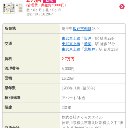
2.7
万
円
NEW
(管理費・共益費 5,000円)
敷：0ヶ月｜礼：0ヶ月
1階 / 1K / 16.20㎡
所在地
埼玉県
坂戸市
柳町
45-9
東武東上線
「
坂戸
」駅 徒歩22分
交通
東武東上線
「
若葉
」駅 徒歩26分
東武東上線
「
北坂戸
」駅 徒歩23分
賃料
2.7万円
管理費等
5,000円
面積
16.20㎡
築年数
1988年 1月 (築38年)
種別/構造
アパート/木造
階建
2階建
株式会社さくらスタイル
神奈川県横浜市港北区新横浜２丁目5
取扱会社