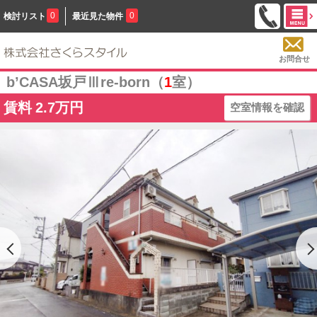
0
0
検討リスト
最近見た物件
お問合せ
b’CASA坂戸Ⅲre-born（
1
室）
賃料
2.7万円
空室情報を確認