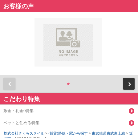
お客様の声
前
こだわり特集
敷金・礼金0特集
ペットと住める特集
株式会社さくらスタイル
>
(賃貸)路線・駅から探す
>
東武鉄道東武東上線
>
坂