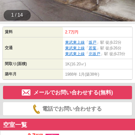
1 / 14
賃料
2.7万円
東武東上線
「
坂戸
」駅 徒歩22分
交通
東武東上線
「
若葉
」駅 徒歩26分
東武東上線
「
北坂戸
」駅 徒歩23分
間取り(面積)
1K(16.20㎡)
築年月
1988年 1月(築38年)
メールでお問い合わせする(無料)
電話でお問い合わせする
空室一覧