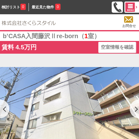
0
0
検討リスト
最近見た物件
お問合せ
b’CASA入間藤沢Ⅱre-born（
1
室）
賃料
4.5万円
空室情報を確認