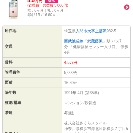
4.5
万
円
NEW
(管理費・共益費 5,000円)
敷：0ヶ月｜礼：0ヶ月
4階 / 1R / 16.80㎡
所在地
埼玉県
入間市
大字上藤沢
982-5
西武池袋線
「
武蔵藤沢
」駅 バス7
交通
分 「健康福祉センター入り口」 停歩
4分
賃料
4.5万円
管理費等
5,000円
面積
16.80㎡
築年数
1991年 4月 (築35年)
種別/構造
マンション/鉄骨造
階建
4階建
株式会社さくらスタイル
神奈川県横浜市港北区新横浜２丁目5