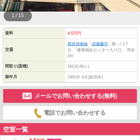
1 / 15
賃料
4.5万円
西武池袋線
「
武蔵藤沢
」駅 バス7
交通
分 「健康福祉センター入り口」 停歩
4分
間取り(面積)
1R(16.80㎡)
築年月
1991年 4月(築35年)
メールでお問い合わせする(無料)
電話でお問い合わせする
空室一覧