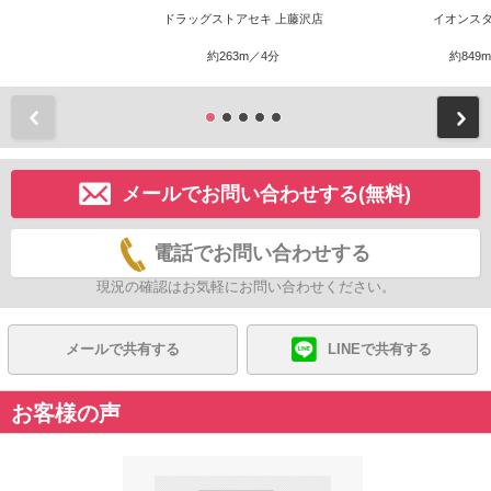
ドラッグストアセキ 上藤沢店
イオンスタ
約263m／4分
約849
前
メールでお問い合わせする(無料)
電話でお問い合わせする
現況の確認はお気軽にお問い合わせください。
メールで共有する
LINEで共有する
お客様の声