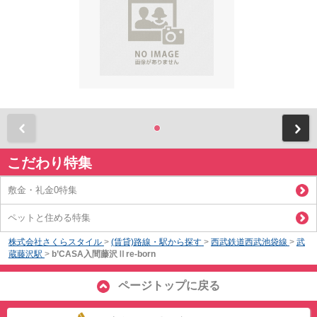
前
こだわり特集
敷金・礼金0特集
ペットと住める特集
株式会社さくらスタイル
>
(賃貸)路線・駅から探す
>
西武鉄道西武池袋線
>
武
蔵藤沢駅
>
b’CASA入間藤沢Ⅱre-born
ページトップに戻る