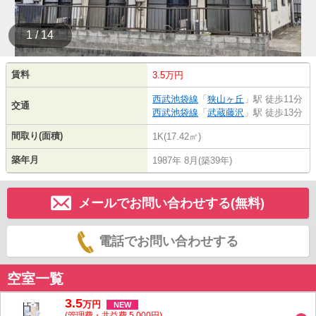
1 / 14
賃料
3.5万円
西武池袋線
「
狭山ヶ丘
」駅 徒歩11分
交通
西武池袋線
「
武蔵藤沢
」駅 徒歩13分
間取り(面積)
1K(17.42㎡)
築年月
1987年 8月(築39年)
メールでお問い合わせする(無料)
電話でお問い合わせする
空室一覧
3.5
万
円
NEW
(管理費・共益費 5,000円)