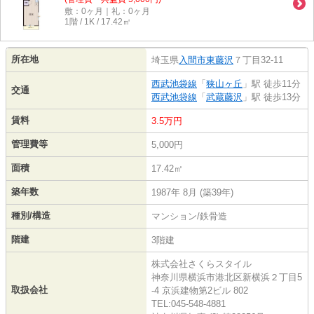
敷：0ヶ月｜礼：0ヶ月
1階 / 1K / 17.42㎡
所在地
埼玉県
入間市
東藤沢
７丁目32-11
西武池袋線
「
狭山ヶ丘
」駅 徒歩11分
交通
西武池袋線
「
武蔵藤沢
」駅 徒歩13分
賃料
3.5万円
管理費等
5,000円
面積
17.42㎡
築年数
1987年 8月 (築39年)
種別/構造
マンション/鉄骨造
階建
3階建
株式会社さくらスタイル
神奈川県横浜市港北区新横浜２丁目5
取扱会社
-4 京浜建物第2ビル 802
TEL:045-548-4881