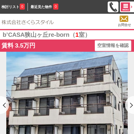
0
0
検討リスト
最近見た物件
お問合せ
b’CASA狭山ヶ丘re-born（
1
室）
賃料
3.5万円
空室情報を確認