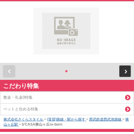
前
こだわり特集
敷金・礼金0特集
ペットと住める特集
株式会社さくらスタイル
>
(賃貸)路線・駅から探す
>
西武鉄道西武池袋線
>
狭
山ヶ丘駅
>
b’CASA狭山ヶ丘re-born