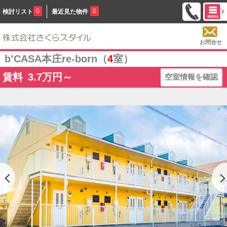
0
0
検討リスト
最近見た物件
お問合せ
b’CASA本庄re-born（
4
室）
賃料
3.7
万円～
空室情報を確認