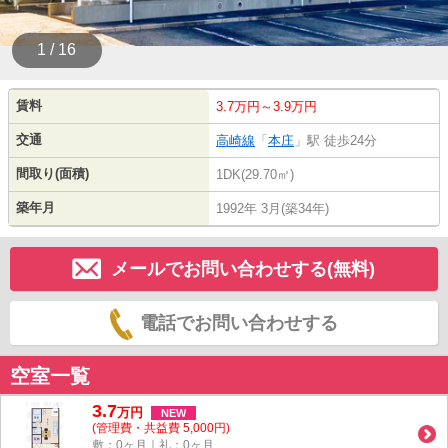
1 / 16
賃料
3.7万円～3.9万円
交通
高崎線
「
本庄
」駅 徒歩24分
間取り(面積)
1DK(29.70㎡)
築年月
1992年 3月(築34年)
メールでお問い合わせする(無料)
電話でお問い合わせする
空室一覧
3.7
万
円
NEW
(管理費・共益費 5,000円)
敷：0ヶ月｜礼：0ヶ月