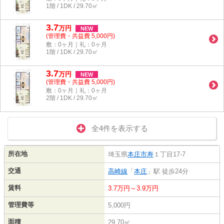
1階 / 1DK / 29.70㎡
3.7
万
円
NEW
(管理費・共益費 5,000円)
敷：0ヶ月｜礼：0ヶ月
1階 / 1DK / 29.70㎡
3.7
万
円
NEW
(管理費・共益費 5,000円)
敷：0ヶ月｜礼：0ヶ月
2階 / 1DK / 29.70㎡
全4件を表示する
所在地
埼玉県
本庄市
寿
１丁目17-7
交通
高崎線
「
本庄
」駅 徒歩24分
賃料
3.7万円～3.9万円
管理費等
5,000円
面積
29.70㎡