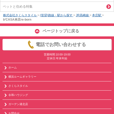
ペットと住める特集
株式会社さくらスタイル
>
(賃貸)路線・駅から探す
>
JR高崎線
>
本庄駅
>
b’CASA本庄re-born
ページトップに戻る
電話でお問い合わせする
営業時間:10:00-19:00
定休日:年末年始
ホーム
横浜ルームギャラリー
さくらスタイル
令和ハウジング
ガーデン港北店
お問合せ