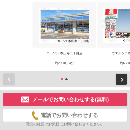
ローソン 本庄寿二丁目店
ウエルシア
約299m／4分
約668
前
メールでお問い合わせする(無料)
電話でお問い合わせする
現況の確認はお気軽にお問い合わせください。