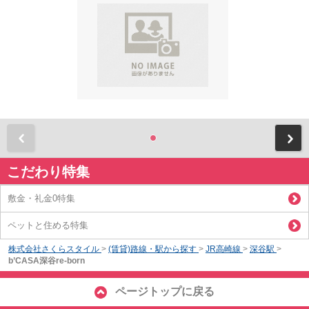
前
こだわり特集
敷金・礼金0特集
ペットと住める特集
株式会社さくらスタイル
>
(賃貸)路線・駅から探す
>
JR高崎線
>
深谷駅
>
b’CASA深谷re-born
ページトップに戻る