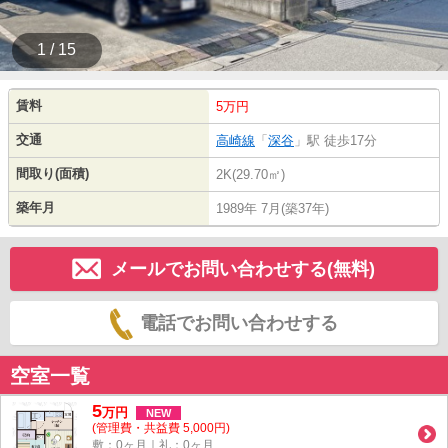
1 / 15
賃料
5万円
交通
高崎線
「
深谷
」駅 徒歩17分
間取り(面積)
2K(29.70㎡)
築年月
1989年 7月(築37年)
メールでお問い合わせする(無料)
電話でお問い合わせする
空室一覧
5
万
円
NEW
(管理費・共益費 5,000円)
敷：0ヶ月｜礼：0ヶ月