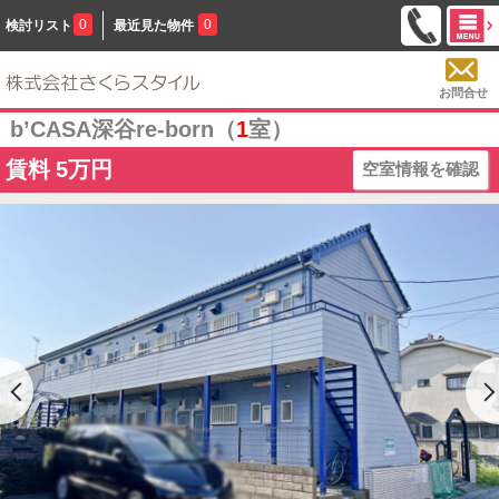
0
0
検討リスト
最近見た物件
お問合せ
b’CASA深谷re-born（
1
室）
賃料
5万円
空室情報を確認