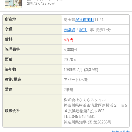
2階 / 2K / 29.70㎡
所在地
埼玉県
深谷市
栄町
11-41
交通
高崎線
「
深谷
」駅 徒歩17分
賃料
5万円
管理費等
5,000円
面積
29.70㎡
築年数
1989年 7月 (築37年)
種別/構造
アパート/木造
階建
2階建
株式会社さくらスタイル
神奈川県横浜市港北区新横浜２丁目5
取扱会社
-4 京浜建物第2ビル 802
TEL:045-548-4881
神奈川県知事 (3) 第28256号