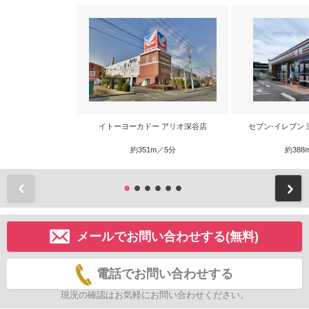
イトーヨーカドー アリオ深谷店
セブン-イレブン
約351m／5分
約388
前
メールでお問い合わせする(無料)
電話でお問い合わせする
現況の確認はお気軽にお問い合わせください。