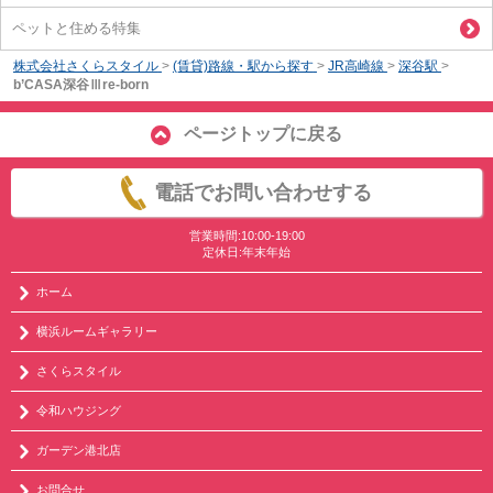
ペットと住める特集
株式会社さくらスタイル
>
(賃貸)路線・駅から探す
>
JR高崎線
>
深谷駅
>
b’CASA深谷Ⅲre-born
ページトップに戻る
電話でお問い合わせする
営業時間:10:00-19:00
定休日:年末年始
ホーム
横浜ルームギャラリー
さくらスタイル
令和ハウジング
ガーデン港北店
お問合せ