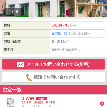
1 / 16
賃料
3.5万円～3.7万円
交通
高崎線
「
深谷
」駅 徒歩29分
間取り(面積)
1K(15.18㎡)
築年月
1986年 5月(築40年)
メールでお問い合わせする(無料)
電話でお問い合わせする
空室一覧
3.7
万
円
NEW
(管理費・共益費 5,000円)
敷：0ヶ月｜礼：0ヶ月