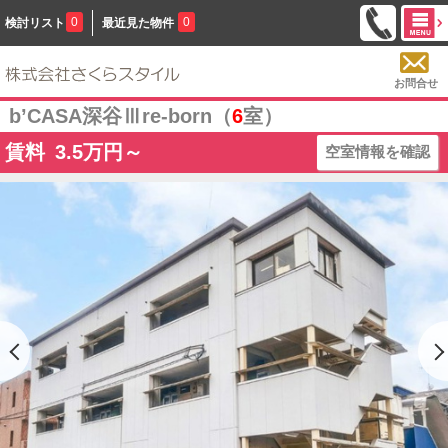
0
0
検討リスト
最近見た物件
お問合せ
b’CASA深谷Ⅲre-born（
6
室）
賃料
3.5
万円～
空室情報を確認