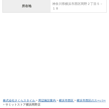
神奈川県横浜市西区岡野２丁目５－
所在地
１８
株式会社さくらスタイル
>
周辺施設案内
>
横浜市西区
>
横浜市西区のスーパー
>
サミットストア横浜岡野店