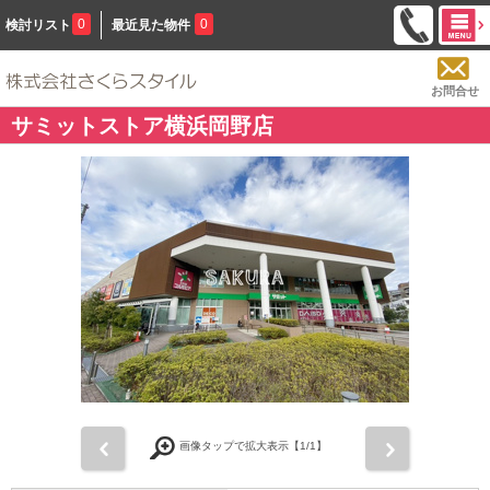
0
0
検討リスト
最近見た物件
お問合せ
サミットストア横浜岡野店
前
次
画像タップで拡大表示【
1
/1】