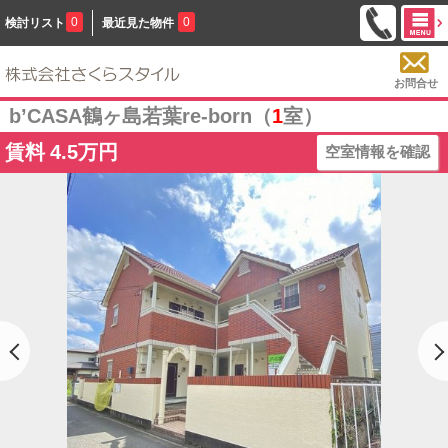
0
0
検討リスト
最近見た物件
お問合せ
b’CASA鶴ヶ島若葉re-born（
1
室）
賃料
4.5万円
空室情報を確認