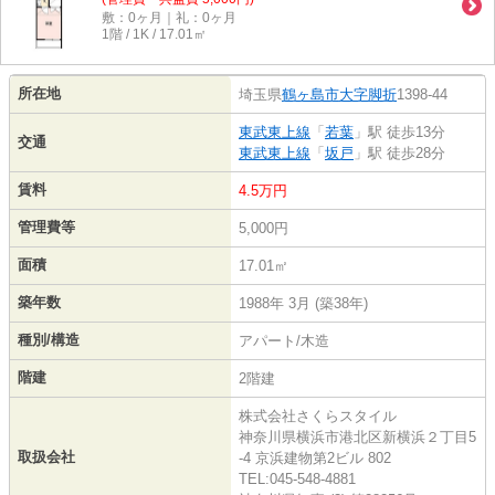
敷：0ヶ月｜礼：0ヶ月
1階 / 1K / 17.01㎡
所在地
埼玉県
鶴ヶ島市
大字脚折
1398-44
東武東上線
「
若葉
」駅 徒歩13分
交通
東武東上線
「
坂戸
」駅 徒歩28分
賃料
4.5万円
管理費等
5,000円
面積
17.01㎡
築年数
1988年 3月 (築38年)
種別/構造
アパート/木造
階建
2階建
株式会社さくらスタイル
神奈川県横浜市港北区新横浜２丁目5
取扱会社
-4 京浜建物第2ビル 802
TEL:045-548-4881