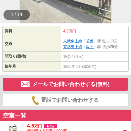
1 / 14
賃料
4.5万円
東武東上線
「
若葉
」駅 徒歩13分
交通
東武東上線
「
坂戸
」駅 徒歩28分
間取り(面積)
1K(17.01㎡)
築年月
1988年 3月(築38年)
メールでお問い合わせする(無料)
電話でお問い合わせする
空室一覧
4.5
万
円
NEW
(管理費・共益費 5,000円)