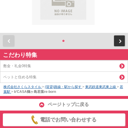
前
こだわり特集
敷金・礼金0特集
ペットと住める特集
株式会社さくらスタイル
>
(賃貸)路線・駅から探す
>
東武鉄道東武東上線
>
若
葉駅
>
b’CASA鶴ヶ島若葉re-born
ページトップに戻る
電話でお問い合わせする