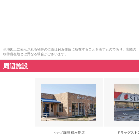
※地図上に表示される物件の位置は付近住所に所在することを表すものであり、実際の
物件所在地とは異なる場合がございます。
周辺施設
ヒナノ珈琲 鶴ヶ島店
ドラッグストア