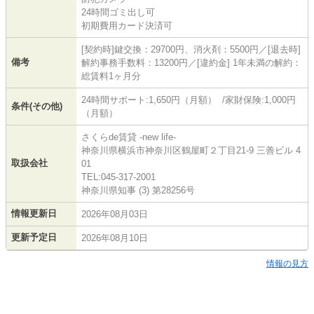
24時間ゴミ出し可
初期費用カード決済可
[契約時]鍵交換：29700円、消火剤：5500円／[退去時]
備考
解約事務手数料：13200円／[違約金] 1年未満の解約：
総賃料1ヶ月分
24時間サポート:1,650円（月額） /家財保険:1,000円
条件(その他)
（月額）
さくらde賃貸 -new life-
神奈川県横浜市神奈川区鶴屋町２丁目21-9 三善ビル 4
取扱会社
01
TEL:045-317-2001
神奈川県知事 (3) 第28256号
情報更新日
2026年08月03日
更新予定日
2026年08月10日
情報の見方