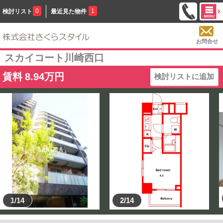
0
1
検討リスト
最近見た物件
お問合せ
スカイコート川崎西口
賃料
8.94
万円
検討リストに追加
1/14
2/14