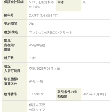
保証会社詳細
向き
50％、[月]賃料等
東
の1.4％
築年月
2009年 3月 (築17年)
契約期間
2年
種別/構造
マンション/鉄筋コンクリート
部屋/
所在階/
-/5階/8階建
階建
総戸数
70戸
現況/
空家/2026年08月上旬
入居可能日
取引態様/
仲介/一般
賃貸区分
取引条件の有
物件番号
105591091
2026年08月10日
効期限
保証人不要
分譲タイプ