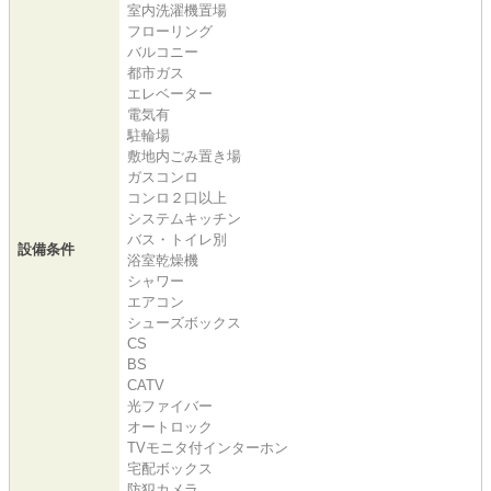
室内洗濯機置場
フローリング
バルコニー
都市ガス
エレベーター
電気有
駐輪場
敷地内ごみ置き場
ガスコンロ
コンロ２口以上
システムキッチン
バス・トイレ別
設備条件
浴室乾燥機
シャワー
エアコン
シューズボックス
CS
BS
CATV
光ファイバー
オートロック
TVモニタ付インターホン
宅配ボックス
防犯カメラ