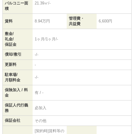
バルコニー面
21.39㎡/-
積
管理費・
賃料
8.94万円
6,600円
共益費
敷金/
礼金/
1ヶ月/1ヶ月/-
保証金
償却/敷引
-/-
更新料
-
駐車場/
-/-
月額料金
保険加入 / 料
有 / -
金
保証人代行義
必加入
務
保証会社
その他
[契約時]賃料等の