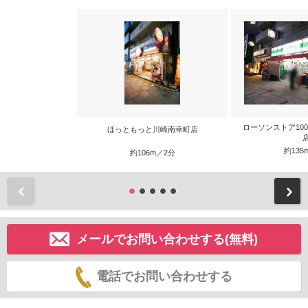
ローソンストア10
ほっともっと川崎南幸町店
約135
約106m／2分
前
メールでお問い合わせする(無料)
電話でお問い合わせする