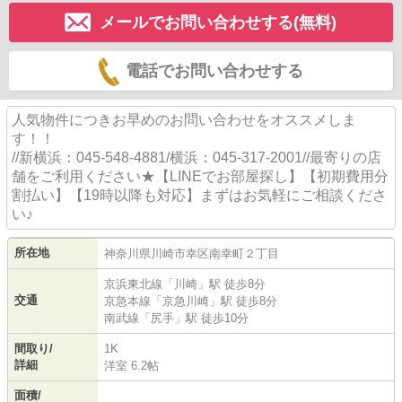
メールでお問い合わせする(無料)
電話でお問い合わせする
人気物件につきお早めのお問い合わせをオススメしま
す！！
//新横浜：045-548-4881/横浜：045-317-2001//最寄りの店
舗をご利用ください★【LINEでお部屋探し】【初期費用分
割払い】【19時以降も対応】まずはお気軽にご相談くださ
い♪
所在地
神奈川県
川崎市幸区
南幸町
２丁目
京浜東北線
「
川崎
」駅 徒歩8分
交通
京急本線
「
京急川崎
」駅 徒歩8分
南武線
「
尻手
」駅 徒歩10分
間取り/
1K
詳細
洋室 6.2帖
面積/