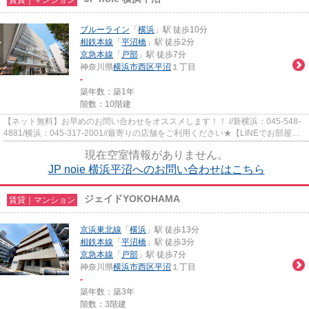
ブルーライン
「
横浜
」駅 徒歩10分
相鉄本線
「
平沼橋
」駅 徒歩2分
京急本線
「
戸部
」駅 徒歩7分
神奈川県
横浜市西区
平沼
１丁目
-
築年数：築1年
階数：10階建
【ネット無料】お早めのお問い合わせをオススメします！！ //新横浜：045-548-
4881/横浜：045-317-2001//最寄りの店舗をご利用ください★【LINEでお部屋探
し】【初期費用分割払い】【19...
現在空室情報がありません。
JP noie 横浜平沼へのお問い合わせはこちら
ジェイドYOKOHAMA
賃貸｜マンション
京浜東北線
「
横浜
」駅 徒歩13分
相鉄本線
「
平沼橋
」駅 徒歩3分
京急本線
「
戸部
」駅 徒歩7分
神奈川県
横浜市西区
平沼
１丁目
-
築年数：築3年
階数：3階建