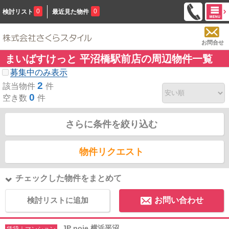
0
0
検討リスト
最近見た物件
お問合せ
まいばすけっと 平沼橋駅前店の周辺物件一覧
募集中のみ表示
2
該当物件
件
0
空き数
件
さらに条件を絞り込む
物件リクエスト
チェックした物件をまとめて
検討リストに追加
お問い合わせ
JP noie 横浜平沼
賃貸｜マンション