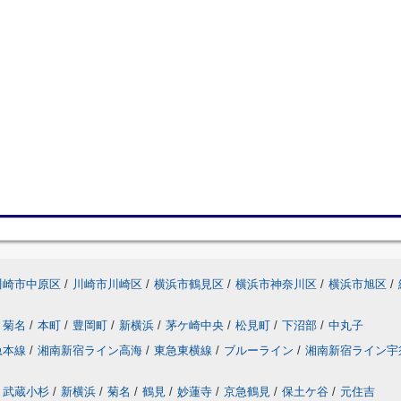
川崎市中原区
/
川崎市川崎区
/
横浜市鶴見区
/
横浜市神奈川区
/
横浜市旭区
/
菊名
/
本町
/
豊岡町
/
新横浜
/
茅ケ崎中央
/
松見町
/
下沼部
/
中丸子
急本線
/
湘南新宿ライン高海
/
東急東横線
/
ブルーライン
/
湘南新宿ライン宇
武蔵小杉
/
新横浜
/
菊名
/
鶴見
/
妙蓮寺
/
京急鶴見
/
保土ケ谷
/
元住吉