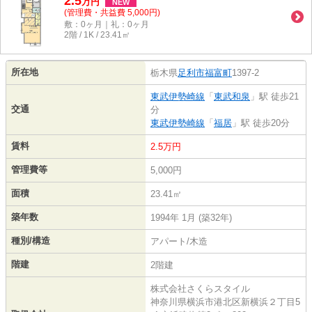
2.5
万
円
NEW
(管理費・共益費 5,000円)
敷：0ヶ月｜礼：0ヶ月
2階 / 1K / 23.41㎡
所在地
栃木県
足利市
福富町
1397-2
東武伊勢崎線
「
東武和泉
」駅 徒歩21
交通
分
東武伊勢崎線
「
福居
」駅 徒歩20分
賃料
2.5万円
管理費等
5,000円
面積
23.41㎡
築年数
1994年 1月 (築32年)
種別/構造
アパート/木造
階建
2階建
株式会社さくらスタイル
神奈川県横浜市港北区新横浜２丁目5