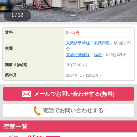
1 / 12
賃料
2.5万円
東武伊勢崎線
「
東武和泉
」駅 徒歩21
交通
分
東武伊勢崎線
「
福居
」駅 徒歩20分
間取り(面積)
1K(23.41㎡)
築年月
1994年 1月(築32年)
メールでお問い合わせする(無料)
電話でお問い合わせする
空室一覧