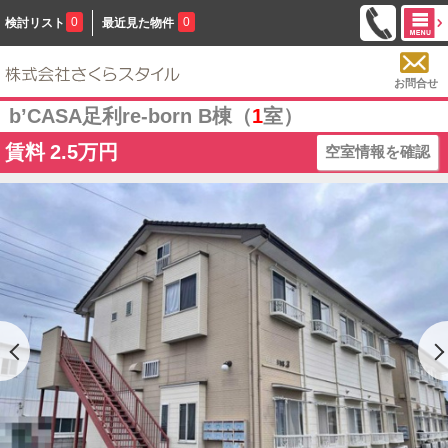
0
0
検討リスト
最近見た物件
お問合せ
b’CASA足利re-born B棟（
1
室）
賃料
2.5万円
空室情報を確認