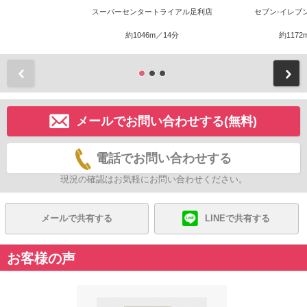
スーパーセンタートライアル足利店
セブン-イレブ
約1046m／14分
約1172
前
メールでお問い合わせする(無料)
電話でお問い合わせする
現況の確認はお気軽にお問い合わせください。
メールで共有する
LINEで共有する
お客様の声