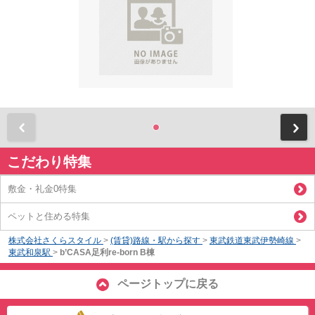
前
こだわり特集
敷金・礼金0特集
ペットと住める特集
株式会社さくらスタイル
>
(賃貸)路線・駅から探す
>
東武鉄道東武伊勢崎線
>
東武和泉駅
>
b’CASA足利re-born B棟
ページトップに戻る