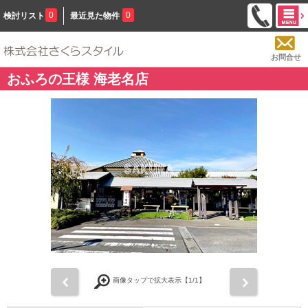
0
0
検討リスト
最近見た物件
お問合せ
おふろの王様 海老名店
前
次
画像タップで拡大表示【
1
/1】