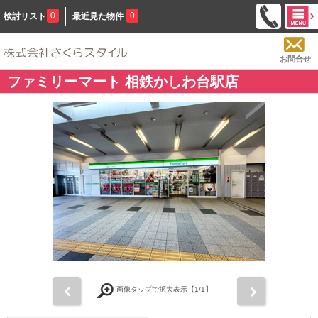
0
0
検討リスト
最近見た物件
お問合せ
ファミリーマート 相鉄かしわ台駅店
前
次
画像タップで拡大表示【
1
/1】