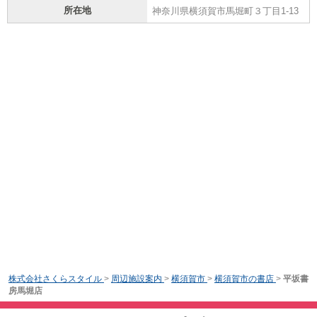
所在地
神奈川県横須賀市馬堀町３丁目1-13
株式会社さくらスタイル
>
周辺施設案内
>
横須賀市
>
横須賀市の書店
>
平坂書
房馬堀店