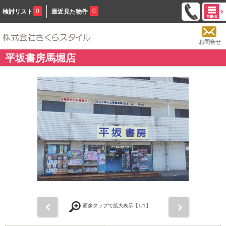
0
0
検討リスト
最近見た物件
お問合せ
平坂書房馬堀店
前
次
画像タップで拡大表示【
1
/1】