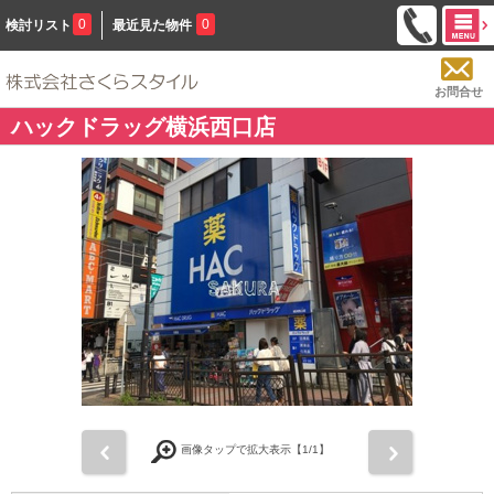
0
0
検討リスト
最近見た物件
お問合せ
ハックドラッグ横浜西口店
前
次
画像タップで拡大表示【
1
/1】