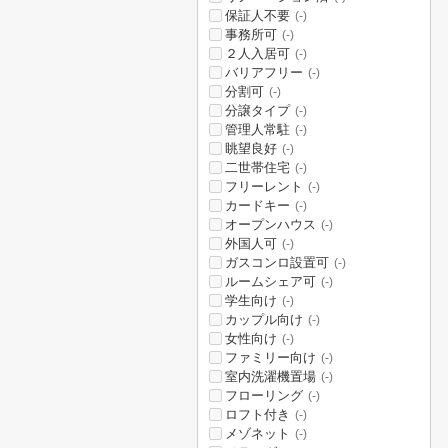
保証人不要
(-)
事務所可
(-)
２人入居可
(-)
バリアフリー
(-)
分割可
(-)
分譲タイプ
(-)
管理人常駐
(-)
眺望良好
(-)
二世帯住宅
(-)
フリーレント
(-)
カードキー
(-)
オープンハウス
(-)
外国人可
(-)
ガスコンロ設置可
(-)
ルームシェア可
(-)
学生向け
(-)
カップル向け
(-)
女性向け
(-)
ファミリー向け
(-)
室内洗濯機置場
(-)
フローリング
(-)
ロフト付き
(-)
メゾネット
(-)