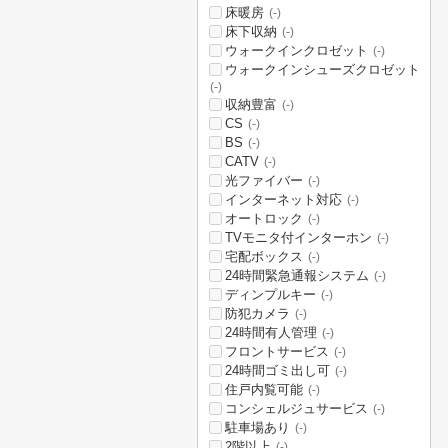
床暖房
(-)
床下収納
(-)
ウォークインクロゼット
(-)
ウォークインシューズクロゼット
(-)
収納豊富
(-)
CS
(-)
BS
(-)
CATV
(-)
光ファイバー
(-)
インターネット対応
(-)
オートロック
(-)
TVモニタ付インターホン
(-)
宅配ボックス
(-)
24時間緊急通報システム
(-)
ディンプルキー
(-)
防犯カメラ
(-)
24時間有人管理
(-)
フロントサービス
(-)
24時間ゴミ出し可
(-)
住戸内覧可能
(-)
コンシェルジュサービス
(-)
駐車場あり
(-)
2階以上
(-)