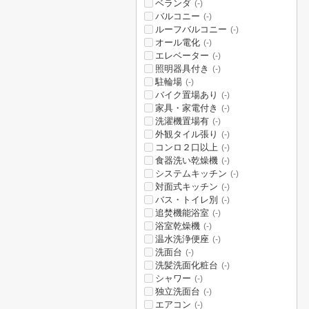
ベランダ
(-)
バルコニー
(-)
ルーフバルコニー
(-)
オール電化
(-)
エレベーター
(-)
照明器具付き
(-)
駐輪場
(-)
バイク置場あり
(-)
家具・家電付き
(-)
洗濯機置場有
(-)
外観タイル張り
(-)
コンロ２口以上
(-)
食器洗い乾燥機
(-)
システムキッチン
(-)
対面式キッチン
(-)
バス・トイレ別
(-)
追焚機能浴室
(-)
浴室乾燥機
(-)
温水洗浄便座
(-)
洗面台
(-)
洗髪洗面化粧台
(-)
シャワー
(-)
独立洗面台
(-)
エアコン
(-)