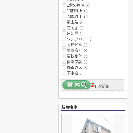
1階の物件
(-)
10階以上
(-)
20階以上
(-)
最上階
(-)
南向き
(-)
角部屋
(-)
ワンフロア
(-)
高層ビル
(-)
飲食店可
(-)
居抜物件
(-)
個別空調
(-)
都市ガス
(-)
下水道
(-)
2
件が該当
新着物件