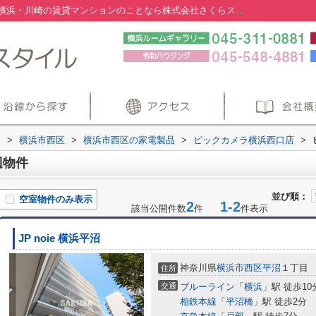
ビックカメラ横浜西口店周辺の物件一覧｜横浜・川崎の賃貸マンションのことなら株式会社さくらスタイル
内
>
横浜市西区
>
横浜市西区の家電製品
>
ビックカメラ横浜西口店
>
辺物件
並び順：
空室物件のみ表示
2
1-2
該当公開件数
件
件表示
JP noie 横浜平沼
神奈川県
横浜市西区
平沼
１丁目
住所
交通
ブルーライン
「
横浜
」駅 徒歩10
相鉄本線
「
平沼橋
」駅 徒歩2分