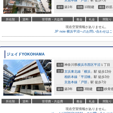
京急本線
「
戸部
」駅 徒歩7分
築1年
10階建
鉄筋
築年
階数
構造
所在階
賃料
管理費・共益費
敷金
礼金
間取り
現在空室情報がありません。
JP noie 横浜平沼へのお問い合わせは
ジェイドYOKOHAMA
神奈川県
横浜市西区
平沼
１丁目
住所
交通
京浜東北線
「
横浜
」駅 徒歩13分
相鉄本線
「
平沼橋
」駅 徒歩3分
京急本線
「
戸部
」駅 徒歩7分
築3年
3階建
鉄骨
築年
階数
構造
所在階
賃料
管理費・共益費
敷金
礼金
間取り
現在空室情報がありません。