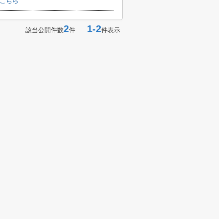
はこちら
2
1-2
該当公開件数
件
件表示