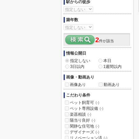
駅からの徒歩
築年数
2
件が該当
情報公開日
指定しない
本日
3日以内
1週間以内
画像・動画あり
画像あり
動画あり
こだわり条件
ペット飼育可
(-)
ペット専用設備
(-)
楽器相談
(-)
陽当り良好
(-)
閑静な住宅地
(-)
デザイナーズ
(-)
リノベーション済
(-)