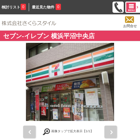
0
0
検討リスト
最近見た物件
お問合せ
セブン-イレブン 横浜平沼中央店
前
次
画像タップで拡大表示【
1
/1】