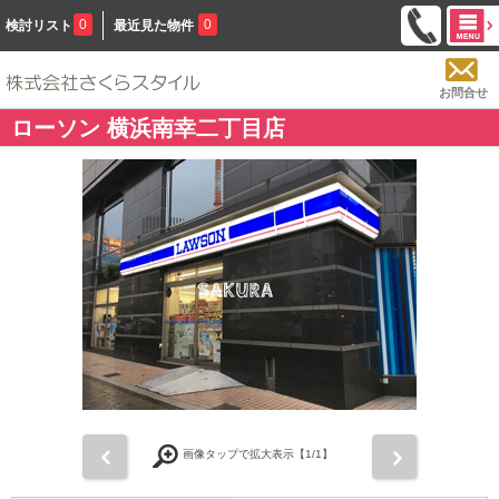
0
0
検討リスト
最近見た物件
お問合せ
ローソン 横浜南幸二丁目店
前
次
画像タップで拡大表示【
1
/1】