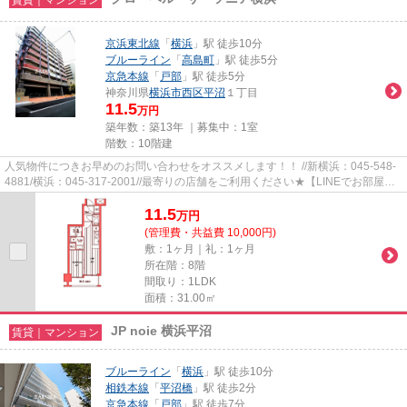
京浜東北線
「
横浜
」駅 徒歩10分
ブルーライン
「
高島町
」駅 徒歩5分
京急本線
「
戸部
」駅 徒歩5分
神奈川県
横浜市西区
平沼
１丁目
11.5
万円
築年数：築13年 ｜募集中：
1室
階数：10階建
人気物件につきお早めのお問い合わせをオススメします！！ //新横浜：045-548-
4881/横浜：045-317-2001//最寄りの店舗をご利用ください★【LINEでお部屋探
し】【初期費用分割払い】【19...
11.5
万
円
(管理費・共益費 10,000円)
敷：1ヶ月｜礼：1ヶ月
所在階：8階
間取り：1LDK
面積：31.00㎡
JP noie 横浜平沼
賃貸｜マンション
ブルーライン
「
横浜
」駅 徒歩10分
相鉄本線
「
平沼橋
」駅 徒歩2分
京急本線
「
戸部
」駅 徒歩7分