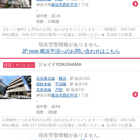
神奈川県
横浜市西区
平沼
１丁目
-
築年数：築1年
階数：10階建
【ネット無料】お早めのお問い合わせをオススメします！！ //新横浜：045-548-
4881/横浜：045-317-2001//最寄りの店舗をご利用ください★【LINEでお部屋探
し】【初期費用分割払い】【19...
現在空室情報がありません。
JP noie 横浜平沼へのお問い合わせはこちら
ジェイドYOKOHAMA
賃貸｜マンション
京浜東北線
「
横浜
」駅 徒歩13分
相鉄本線
「
平沼橋
」駅 徒歩3分
京急本線
「
戸部
」駅 徒歩7分
神奈川県
横浜市西区
平沼
１丁目
-
築年数：築3年
階数：3階建
人気物件につきお早めのお問い合わせをオススメします！！ //新横浜：045-548-
4881/横浜：045-317-2001//最寄りの店舗をご利用ください★【LINEでお部屋探
し】【初期費用分割払い】【19...
現在空室情報がありません。