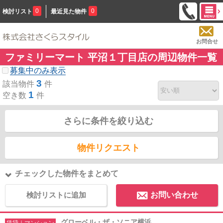
0
0
検討リスト
最近見た物件
お問合せ
ファミリーマート 平沼１丁目店の周辺物件一覧
募集中のみ表示
3
該当物件
件
1
空き数
件
さらに条件を絞り込む
物件リクエスト
チェックした物件をまとめて
検討リストに追加
お問い合わせ
グローベル・ザ・ソニア横浜
賃貸｜マンション