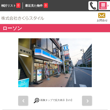
0
0
検討リスト
最近見た物件
お問合せ
ローソン
前
次
画像タップで拡大表示【
1
/1】