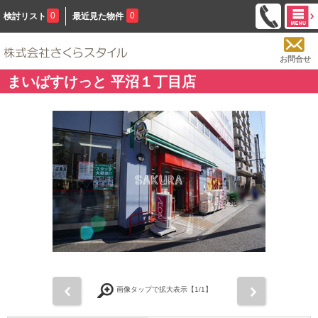
0
0
検討リスト
最近見た物件
お問合せ
まいばすけっと 平沼１丁目店
前
次
画像タップで拡大表示【
1
/1】