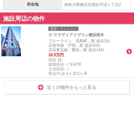
所在地
神奈川県横浜市西区平沼１丁目2
施設周辺の物件
賃貸｜マンション
Ｄ’クラディアイヴァン横浜桜木
ブルーライン「高島町」駅 徒歩2分
京急本線「戸部」駅 徒歩10分
京浜東北線「横浜」駅 徒歩14分
10.5万円
間取:
1K
建物面積:
- / 9.67坪
土地面積:
- / -
敷金/礼金:
1ヶ月/1ヶ月
近くの物件をもっと見る