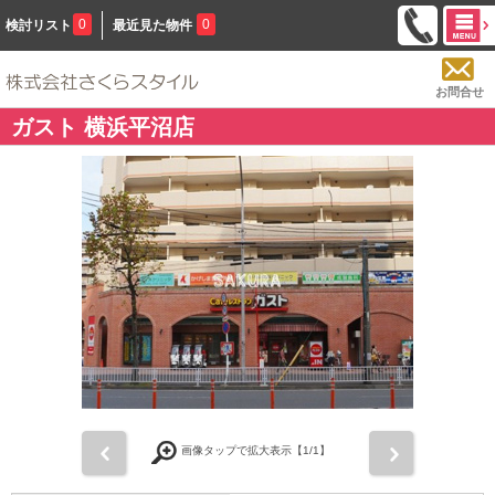
0
0
検討リスト
最近見た物件
お問合せ
ガスト 横浜平沼店
前
次
画像タップで拡大表示【
1
/1】