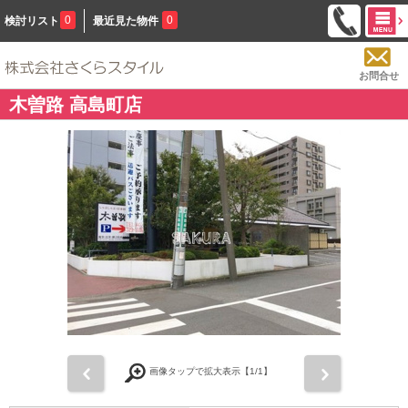
0
0
検討リスト
最近見た物件
お問合せ
木曽路 高島町店
前
次
画像タップで拡大表示【
1
/1】