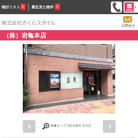
0
0
検討リスト
最近見た物件
お問合せ
（株）岩亀本店
前
次
画像タップで拡大表示【
1
/1】