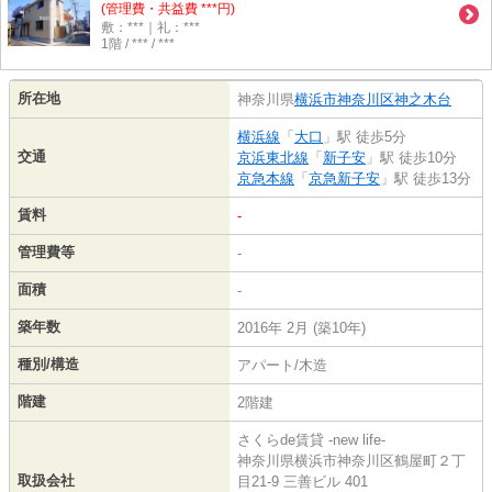
(管理費・共益費 ***円)
敷：***｜礼：***
1階 / *** / ***
所在地
神奈川県
横浜市神奈川区
神之木台
横浜線
「
大口
」駅 徒歩5分
交通
京浜東北線
「
新子安
」駅 徒歩10分
京急本線
「
京急新子安
」駅 徒歩13分
賃料
-
管理費等
-
面積
-
築年数
2016年 2月 (築10年)
種別/構造
アパート/木造
階建
2階建
さくらde賃貸 -new life-
神奈川県横浜市神奈川区鶴屋町２丁
取扱会社
目21-9 三善ビル 401