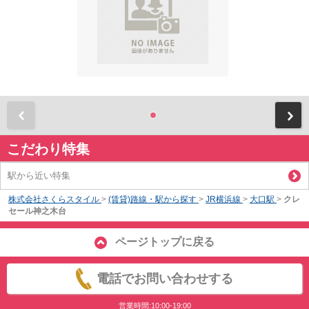
前
こだわり特集
駅から近い特集
株式会社さくらスタイル
>
(賃貸)路線・駅から探す
>
JR横浜線
>
大口駅
>
クレ
セール神之木台
ページトップに戻る
電話でお問い合わせする
営業時間:10:00-19:00