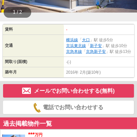
1 / 2
賃料
-
横浜線
「
大口
」駅 徒歩5分
交通
京浜東北線
「
新子安
」駅 徒歩10分
京急本線
「
京急新子安
」駅 徒歩13分
間取り(面積)
-(-)
築年月
2016年 2月(築10年)
メールでお問い合わせする(無料)
電話でお問い合わせする
過去掲載物件一覧
***
万円