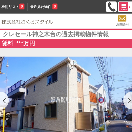
0
0
検討リスト
最近見た物件
お問合せ
クレセール神之木台の過去掲載物件情報
賃料
***
万円