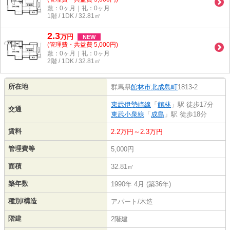
敷：0ヶ月｜礼：0ヶ月
1階 / 1DK / 32.81㎡
2.3
万
円
NEW
(管理費・共益費 5,000円)
敷：0ヶ月｜礼：0ヶ月
2階 / 1DK / 32.81㎡
所在地
群馬県
館林市
北成島町
1813-2
東武伊勢崎線
「
館林
」駅 徒歩17分
交通
東武小泉線
「
成島
」駅 徒歩18分
賃料
2.2万円～2.3万円
管理費等
5,000円
面積
32.81㎡
築年数
1990年 4月 (築36年)
種別/構造
アパート/木造
階建
2階建