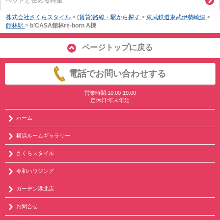
ペットと住める特集
株式会社さくらスタイル
>
(賃貸)路線・駅から探す
>
東武鉄道東武伊勢崎線
>
館林駅
>
b’CASA館林re-born A棟
ページトップに戻る
電話でお問い合わせする
営業時間:10:00-19:00
定休日:年末年始
ホーム
横浜ルームギャラリー
さくらスタイル
令和ハウジング
ガーデン港北店
お問合せ