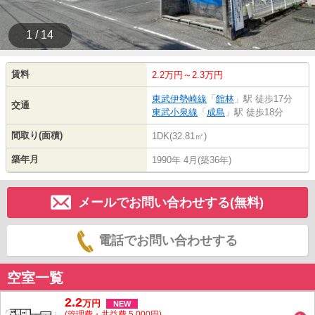
1 / 14
賃料
2.2万円～2.3万円
東武伊勢崎線
「
館林
」駅 徒歩17分
交通
東武小泉線
「
成島
」駅 徒歩18分
間取り(面積)
1DK(32.81㎡)
築年月
1990年 4月(築36年)
メールでお問い合わせする(無料)
電話でお問い合わせする
空室一覧
2.2
万
円
NEW
(管理費・共益費 5,000円)