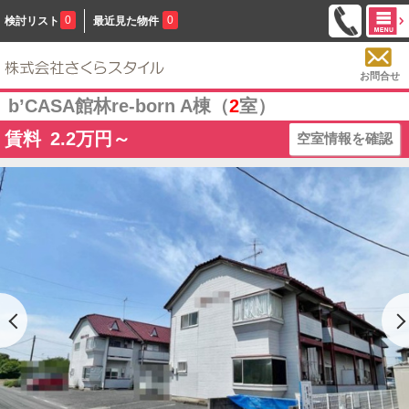
0
0
検討リスト
最近見た物件
お問合せ
b’CASA館林re-born A棟（
2
室）
賃料
2.2
万円～
空室情報を確認