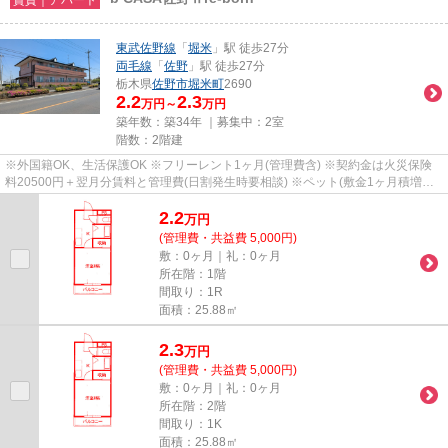
東武佐野線
「
堀米
」駅 徒歩27分
両毛線
「
佐野
」駅 徒歩27分
栃木県
佐野市
堀米町
2690
2.2
2.3
万円～
万円
築年数：築34年 ｜募集中：
2室
階数：2階建
※外国籍OK、生活保護OK ※フリーレント1ヶ月(管理費含) ※契約金は火災保険
料20500円＋翌月分賃料と管理費(日割発生時要相談) ※ペット(敷金1ヶ月積増償
却) ※鍵(任意):33000円 ※外国籍:賃...
2.2
万
円
(管理費・共益費 5,000円)
敷：0ヶ月｜礼：0ヶ月
所在階：1階
間取り：1R
面積：25.88㎡
2.3
万
円
(管理費・共益費 5,000円)
敷：0ヶ月｜礼：0ヶ月
所在階：2階
間取り：1K
面積：25.88㎡