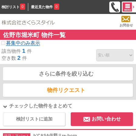
0
0
検討リスト
最近見た物件
お問合せ
佐野市堀米町 物件一覧
募集中のみ表示
1
該当物件
件
2
空き数
件
さらに条件を絞り込む
物件リクエスト
チェックした物件をまとめて
検討リストに追加
お問い合わせ
b’CASA佐野Ⅱre-born
賃貸｜アパート